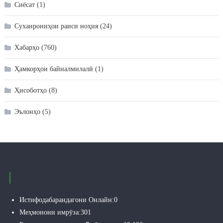
Сиёсат
(1)
Суханрониҳои раиси ноҳия
(24)
Хабарҳо
(760)
Ҳамкорҳои байналмилалӣ
(1)
Ҳисоботҳо
(8)
Эълонҳо
(5)
Истифодабарандагони Онлайн:
0
Меҳмонони имрӯза:
301