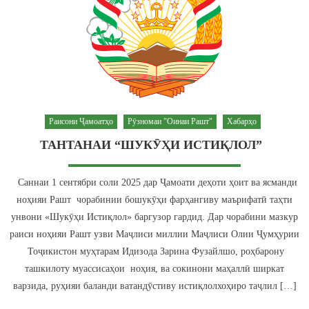
Раисони Ҷамоатҳо
Рӯзномаи "Оинаи Рашт"
Хабарҳо
ТАНТАНАИ “ШУКӮҲИ ИСТИҚЛОЛ”
Саннаи 1 сентябри соли 2025 дар Ҷамоати деҳоти ҳоит ва ясманди
ноҳияи Рашт чорабинии бошукӯҳи фарҳангиву маърифатӣ таҳти
унвони «Шукӯҳи Истиқлол» баргузор гардид. Дар чорабини мазкур
раиси ноҳияи Рашт узви Маҷлиси миллии Маҷлиси Олии Ҷумҳурии
Тоҷикистон муҳтарам Идизода Зарина Фузайлшо, роҳбарону
ташкилоту муассисаҳои ноҳия, ва сокинони маҳаллӣ ширкат
варзида, руҳияи баланди ватандӯстиву истиқлолхоҳиро таҷлил […]