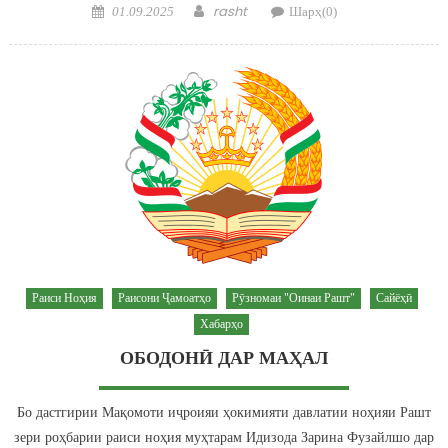
Posted on
Author
rasht
01.09.2025
Шарҳ(0)
Раиси Ноҳия
Раисони Ҷамоатҳо
Рӯзномаи "Оинаи Рашт"
Сайёҳӣ
Хабарҳо
ОБОДОНӢ ДАР МАҲАЛ
Бо дастгирии Мақомоти иҷроияи ҳокимияти давлатии ноҳияи Рашт
зери роҳбарии раиси ноҳия муҳтарам Идизода Зарина Фузайлшо дар