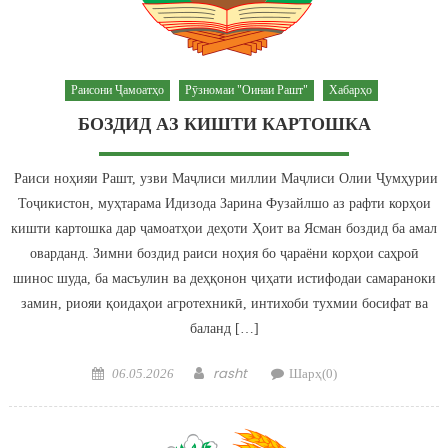
Раисони Ҷамоатҳо
Рӯзномаи "Оинаи Рашт"
Хабарҳо
БОЗДИД АЗ КИШТИ КАРТОШКА
Раиси ноҳияи Рашт, узви Маҷлиси миллии Маҷлиси Олии Ҷумҳурии
Тоҷикистон, муҳтарама Идизода Зарина Фузайлшо аз рафти корҳои
кишти картошка дар ҷамоатҳои деҳоти Ҳоит ва Ясман боздид ба амал
оварданд. Зимни боздид раиси ноҳия бо ҷараёни корҳои саҳроӣ
шинос шуда, ба масъулин ва деҳқонон ҷиҳати истифодаи самараноки
замин, риояи қоидаҳои агротехникӣ, интихоби тухмии босифат ва
баланд […]
Posted on
Author
rasht
06.05.2026
Шарҳ(0)