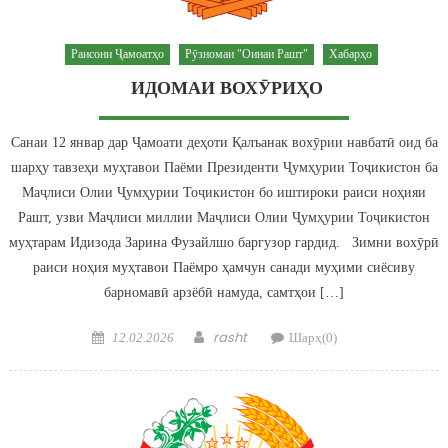
Раисони Ҷамоатҳо
Рӯзномаи "Оинаи Рашт"
Хабарҳо
ИДОМАИ ВОХӮРИҲО
Санаи 12 январ дар Ҷамоати деҳоти Қалъанак вохӯрии навбатӣ оид ба
шарҳу тавзеҳи муҳтавои Паёми Президенти Ҷумҳурии Тоҷикистон ба
Маҷлиси Олии Ҷумҳурии Тоҷикистон бо иштироки раиси ноҳияи
Рашт, узви Маҷлиси миллии Маҷлиси Олии Ҷумҳурии Тоҷикистон
муҳтарам Идизода Зарина Фузайлшо баргузор гардид. Зимни вохӯрӣ
раиси ноҳия муҳтавои Паёмро ҳамчун санади муҳими сиёсиву
барномавӣ арзёбӣ намуда, самтҳои […]
Posted on
Author
rasht
12.02.2026
Шарҳ(0)