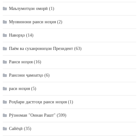
Маълумотҳои оморӣ
(1)
Муовинони раиси ноҳия
(2)
Наворҳо
(14)
Паём ва суханрониҳои Президент
(63)
Раиси ноҳия
(16)
Раисони ҷамоатҳо
(6)
раси ноҳия
(5)
Роҳбари дастгоҳи раиси ноҳия
(1)
Рӯзномаи "Оинаи Рашт"
(599)
Сайёҳӣ
(35)