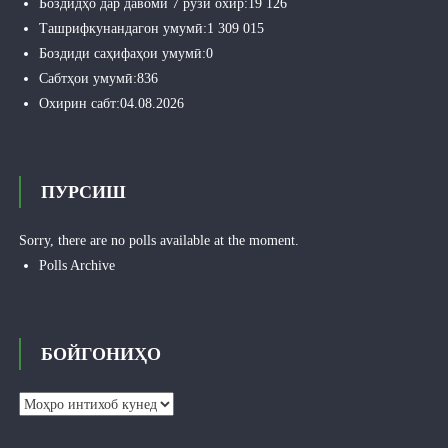
Боздидҳо дар давоми 7 рӯзи охир:
19 126
Ташрифкунандагон умумӣ:
1 309 015
Боздиди саҳифаҳои умумӣ:
0
Сабтҳои умумӣ:
836
Охирин сабт:
04.08.2026
ПУРСИШ
Sorry, there are no polls available at the moment.
Polls Archive
БОЙГОНИҲО
Бойгониҳо