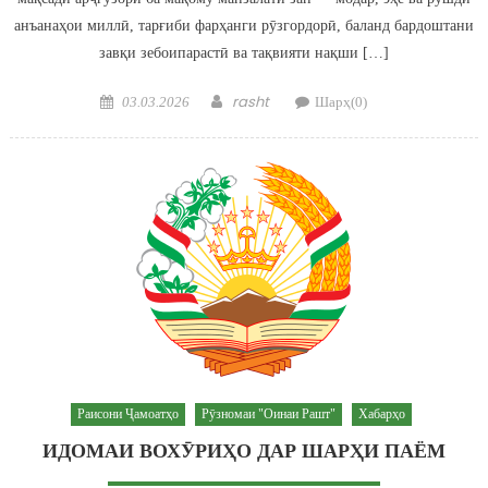
анъанаҳои миллӣ, тарғиби фарҳанги рӯзгордорӣ, баланд бардоштани
завқи зебоипарастӣ ва тақвияти нақши […]
Posted on
Author
rasht
03.03.2026
Шарҳ(0)
Раисони Ҷамоатҳо
Рӯзномаи "Оинаи Рашт"
Хабарҳо
ИДОМАИ ВОХӮРИҲО ДАР ШАРҲИ ПАЁМ