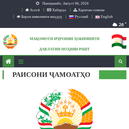
Панҷшанбе, Август 06, 2026
Skip to content
Асосӣ
Хабарҳо
Харитаи сомона
Барои имконияти маҳдуд
Русский
English
°
26
МАҚОМОТИ ИҶРОИЯИ ҲОКИМИЯТИ
ДАВЛАТИИ НОҲИЯИ РАШТ
Сомонаи расмӣ
РАИСОНИ ҶАМОАТҲО