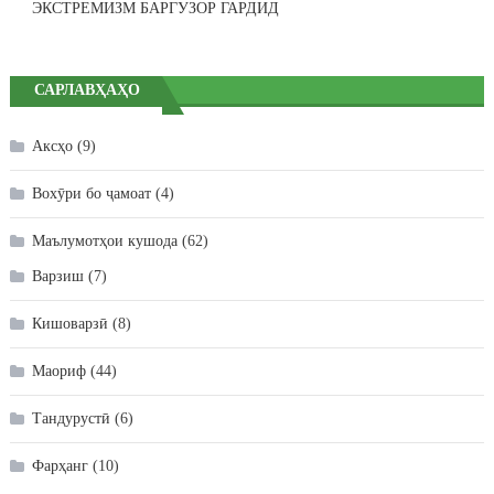
ЭКСТРЕМИЗМ БАРГУЗОР ГАРДИД
САРЛАВҲАҲО
Аксҳо
(9)
Вохӯри бо ҷамоат
(4)
Маълумотҳои кушода
(62)
Варзиш
(7)
Кишоварзӣ
(8)
Маориф
(44)
Тандурустӣ
(6)
Фарҳанг
(10)