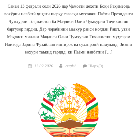
Санаи 13 феврали соли 2026 дар Ҷамоати деҳоти Боқӣ Раҳимзода
вохӯрии навбатӣ ҷиҳати шарҳу тавзеҳи муҳтавои Паёми Президенти
Ҷумҳурии Тоҷикистон ба Маҷлиси Олии Ҷумҳурии Тоҷикистон
баргузор гардид. Дар чорабинии мазкур раиси ноҳияи Рашт, узви
Маҷлиси миллии Маҷлиси Олии Ҷумҳурии Тоҷикистон муҳтарам
Идизода Зарина Фузайлшо иштирок ва суханронӣ намуданд. Зимни
вохӯрӣ таъкид гардид, ки Паёми навбатии […]
Posted on
Author
rasht
13.02.2026
Шарҳ(0)