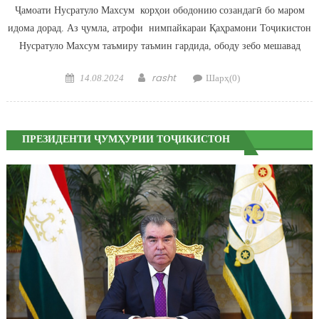
Ҷамоати Нусратуло Махсум корҳои ободонию созандагӣ бо маром
идома дорад. Аз ҷумла, атрофи нимпайкараи Қаҳрамони Тоҷикистон
Нусратуло Махсум таъмиру таъмин гардида, ободу зебо мешавад
Posted on
Author
rasht
14.08.2024
Шарҳ(0)
ПРЕЗИДЕНТИ ҶУМҲУРИИ ТОҶИКИСТОН