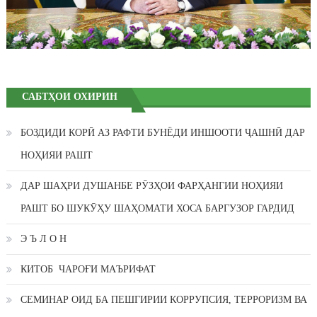
САБТҲОИ ОХИРИН
БОЗДИДИ КОРӢ АЗ РАФТИ БУНЁДИ ИНШООТИ ҶАШНӢ ДАР
НОҲИЯИ РАШТ
ДАР ШАҲРИ ДУШАНБЕ РӮЗҲОИ ФАРҲАНГИИ НОҲИЯИ
РАШТ БО ШУКӮҲУ ШАҲОМАТИ ХОСА БАРГУЗОР ГАРДИД
Э Ъ Л О Н
КИТОБ ЧАРОҒИ МАЪРИФАТ
СЕМИНАР ОИД БА ПЕШГИРИИ КОРРУПСИЯ, ТЕРРОРИЗМ ВА