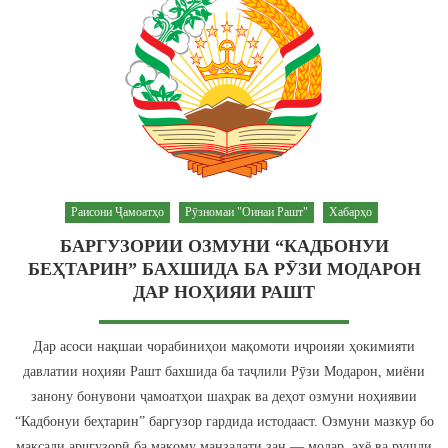
Раисони Ҷамоатҳо
Рӯзномаи "Оинаи Рашт"
Хабарҳо
БАРГУЗОРИИ ОЗМУНИ “КАДБОНУИ
БЕҲТАРИН” БАХШИДА БА РӮЗИ МОДАРОН
ДАР НОҲИЯИ РАШТ
Дар асоси нақшаи чорабиниҳои мақомоти иҷроияи ҳокимияти
давлатии ноҳияи Рашт бахшида ба таҷлили Рӯзи Модарон, миёни
занону бонувони ҷамоатҳои шаҳрак ва деҳот озмуни ноҳиявии
“Кадбонуи беҳтарин” баргузор гардида истодааст. Озмуни мазкур бо
мақсади арҷгузорӣ ба мақому манзалати зан — модар, эҳё ва рушди