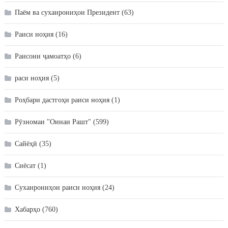
Паём ва суханрониҳои Президент
(63)
Раиси ноҳия
(16)
Раисони ҷамоатҳо
(6)
раси ноҳия
(5)
Роҳбари дастгоҳи раиси ноҳия
(1)
Рӯзномаи "Оинаи Рашт"
(599)
Сайёҳӣ
(35)
Сиёсат
(1)
Суханрониҳои раиси ноҳия
(24)
Хабарҳо
(760)