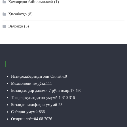
Ҳамкорҳои байналмилалӣ
(1)
Ҳисоботҳо
(8)
Эълонҳо
(5)
Истифодабарандагони Онлайн:
0
Меҳмонони имрӯза:
111
Боздидҳо дар давоми 7 рӯзи охир:
17 480
Ташрифкунандагон умумӣ:
1 310 316
Боздиди саҳифаҳои умумӣ:
25
Сабтҳои умумӣ:
836
Охирин сабт:
04.08.2026