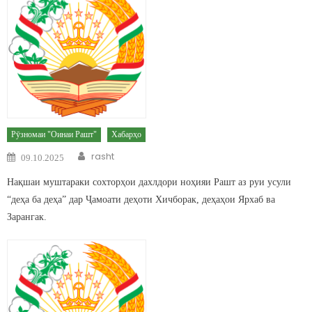
Рӯзномаи "Оинаи Рашт"
Хабарҳо
Author
Posted on
rasht
09.10.2025
Нақшаи муштараки сохторҳои дахлдори ноҳияи Рашт аз руи усули
“деҳа ба деҳа” дар Ҷамоати деҳоти Хичборак, деҳаҳои Ярхаб ва
Зарангак.