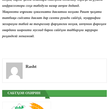
инфрасохтори
со
ҳ
а
табодули
назар
ан
ҷ
ом
доданд
.
Ма
қ
омоти
и
ҷ
роияи
ҳ
окимияти
давлатии
но
ҳ
ияи
Рашт
ҷ
и
ҳ
ати
татби
қ
и
сиёсати
давлат
дар
самти
рушди
сайё
ҳӣ
,
муаррифии
захира
ҳ
ои
таби
ӣ
ва
таърихиву
фар
ҳ
ангии
но
ҳ
ия
,
инчунин
фаро
ҳ
ам
овардани
шароити
мусоид
барои
сайё
ҳ
он
тадбир
ҳ
ои
заруриро
ро
ҳ
андоз
ӣ
менамояд
.
Rasht
САБТҲОИ ОХИРИН