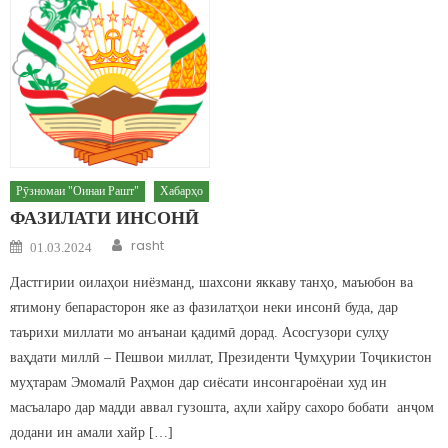
Рӯзномаи "Оинаи Рашт"
Хабарҳо
ФАЗИЛАТИ ИНСОНӢ
Author
Posted on
rasht
01.03.2024
Дастгирии оилаҳои ниёзманд, шахсони яккаву танҳо, маъюбон ва
ятимону бепарасторон яке аз фазилатҳои неки инсонӣ буда, дар
таърихи миллати мо анъанаи қадимӣ дорад. Асосгузори сулҳу
ваҳдати миллӣ – Пешвои миллат, Президенти Ҷумҳурии Тоҷикистон
муҳтарам Эмомалӣ Раҳмон дар сиёсати инсонгароёнаи худ ин
масъаларо дар мадди аввал гузошта, аҳли хайру сахоро бобати анҷом
додани ин амали хайр […]