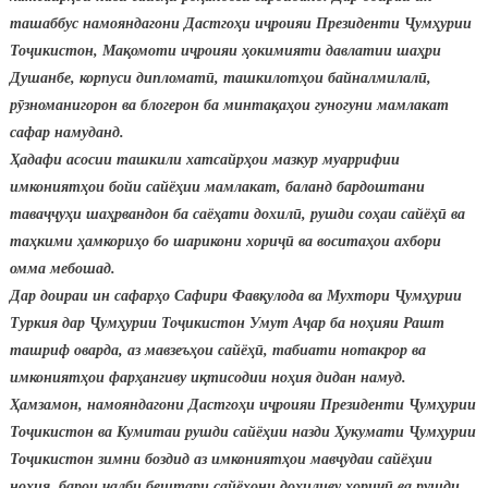
таша
ббус намояндагони Дастго
ҳ
и
и
ҷ
роияи
Президенти
Ҷ
ум
ҳ
урии
То
ҷ
икистон
,
Ма
қ
омоти
и
ҷ
роияи
ҳ
окимияти
давлатии
ша
ҳ
ри
Душанбе
,
корпуси
дипломат
ӣ
,
ташкилот
ҳ
ои
байналмилал
ӣ
,
р
ӯ
зноманигорон
ва
блогерон
ба
минта
қ
а
ҳ
ои
гуногуни
мамлакат
сафар
намуданд
.
Ҳ
адафи
асосии
ташк
или хатсайр
ҳ
ои
мазкур
муаррифии
имконият
ҳ
ои
бойи
сайё
ҳ
ии
мамлакат
,
баланд
бардоштани
тава
ҷҷ
у
ҳ
и
ша
ҳ
рвандон
ба
саё
ҳ
ати
дохил
ӣ
,
рушди
со
ҳ
аи
сайё
ҳӣ
ва
та
ҳ
кими
ҳ
амкори
ҳ
о
бо
шарикони
хори
ҷӣ
ва
восита
ҳ
ои
ахбори
омма
мебошад
.
Дар доираи ин сафар
ҳ
о
Сафири
Фав
қ
улода
ва Мухтори
Ҷ
ум
ҳ
урии
Туркия
дар
Ҷ
ум
ҳ
урии
То
ҷ
икистон
Умут А
ҷ
ар
ба но
ҳ
ияи
Рашт
ташриф оварда, аз мавзеъ
ҳ
ои
сайё
ҳӣ
,
табиати
нотакрор
ва
имконият
ҳ
ои
фар
ҳ
ангиву
и
қ
тисодии
но
ҳ
ия
дидан
намуд
.
Ҳ
амзамон
,
намояндагони
Дастго
ҳ
и
и
ҷ
роияи
Президенти
Ҷ
ум
ҳ
урии
То
ҷ
икистон
ва Кумитаи рушди сайё
ҳ
ии
назди
Ҳ
укумати
Ҷ
ум
ҳ
урии
То
ҷ
икистон
зимни боздид аз имконият
ҳ
ои
мав
ҷ
удаи
сайё
ҳ
ии
но
ҳ
ия
,
барои
ҷ
алби
бештари
сайё
ҳ
они
дохиливу
хори
ҷӣ
ва
рушди