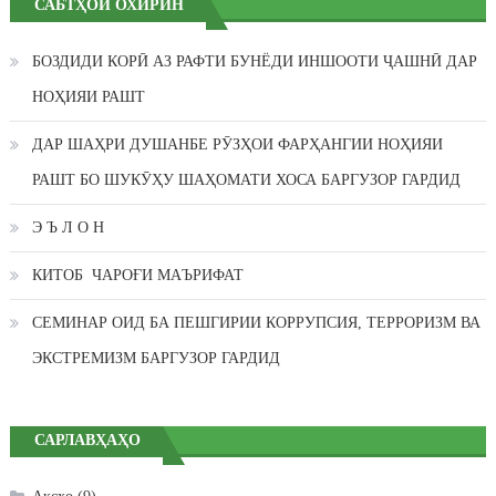
САБТҲОИ ОХИРИН
БОЗДИДИ КОРӢ АЗ РАФТИ БУНЁДИ ИНШООТИ ҶАШНӢ ДАР
НОҲИЯИ РАШТ
ДАР ШАҲРИ ДУШАНБЕ РӮЗҲОИ ФАРҲАНГИИ НОҲИЯИ
РАШТ БО ШУКӮҲУ ШАҲОМАТИ ХОСА БАРГУЗОР ГАРДИД
Э Ъ Л О Н
КИТОБ ЧАРОҒИ МАЪРИФАТ
СЕМИНАР ОИД БА ПЕШГИРИИ КОРРУПСИЯ, ТЕРРОРИЗМ ВА
ЭКСТРЕМИЗМ БАРГУЗОР ГАРДИД
САРЛАВҲАҲО