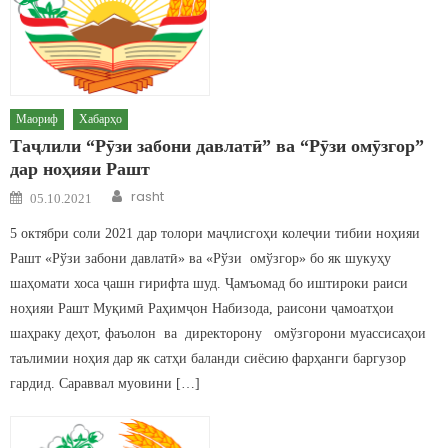
Маориф
Хабарҳо
Таҷлили “Рӯзи забони давлатӣ” ва “Рӯзи омӯзгор”
дар ноҳияи Рашт
Author
Posted on
rasht
05.10.2021
5 октябри соли 2021 дар толори маҷлисгоҳи колеҷии тибии ноҳияи
Рашт «Рўзи забони давлатӣ» ва «Рўзи омўзгор» бо як шукуҳу
шаҳомати хоса ҷашн гирифта шуд. Ҷамъомад бо иштироки раиси
ноҳияи Рашт Муқимӣ Раҳимҷон Набизода, раисони ҷамоатҳои
шаҳраку деҳот, фаъолон ва директорону омўзгорони муассисаҳои
таълимии ноҳия дар як сатҳи баланди сиёсию фарҳанги баргузор
гардид. Сараввал муовини […]