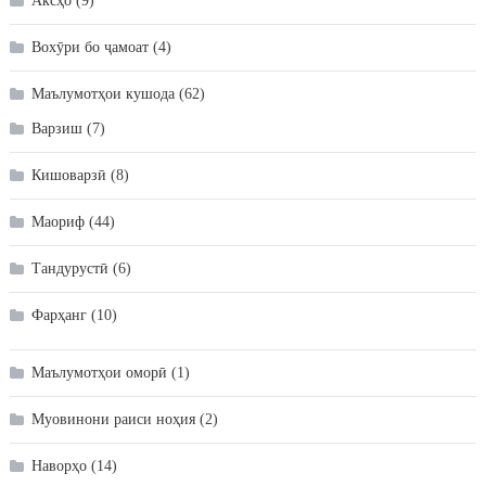
Аксҳо
(9)
Вохӯри бо ҷамоат
(4)
Маълумотҳои кушода
(62)
Варзиш
(7)
Кишоварзӣ
(8)
Маориф
(44)
Тандурустӣ
(6)
Фарҳанг
(10)
Маълумотҳои оморӣ
(1)
Муовинони раиси ноҳия
(2)
Наворҳо
(14)