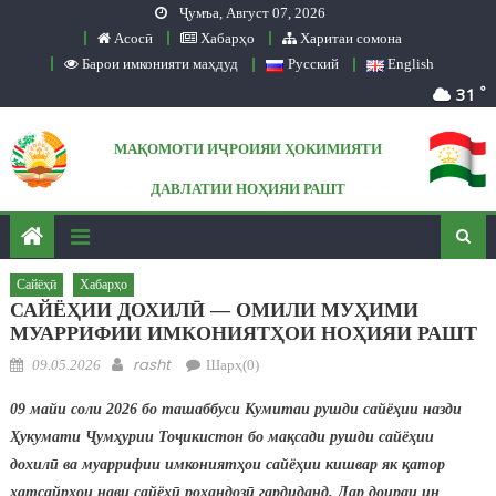
Ҷумъа, Август 07, 2026
Skip to content
Асосӣ
Хабарҳо
Харитаи сомона
Барои имконияти маҳдуд
Русский
English
°
31
МАҚОМОТИ ИҶРОИЯИ ҲОКИМИЯТИ
ДАВЛАТИИ НОҲИЯИ РАШТ
Сомонаи расмӣ
Сайёҳӣ
Хабарҳо
САЙЁҲИИ ДОХИЛӢ — ОМИЛИ МУҲИМИ
МУАРРИФИИ ИМКОНИЯТҲОИ НОҲИЯИ РАШТ
Posted on
Author
rasht
09.05.2026
Шарҳ(0)
09 майи соли 2026 бо ташаббуси Кумитаи рушди сайё
ҳ
ии
назди
Ҳ
укумати
Ҷ
ум
ҳ
урии
То
ҷ
икистон
бо ма
қ
сади
рушди
сайё
ҳ
ии
дохил
ӣ
ва
муаррифии
имконият
ҳ
ои
сайё
ҳ
ии
кишвар
як
қ
атор
хатсайр
ҳ
ои
нави
сайё
ҳӣ
ро
ҳ
андоз
ӣ
гардиданд
.
Дар
доираи
ин