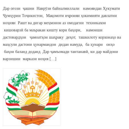
Дар оғози ҷашни Наврӯзи байналмиллали намояндаи Ҳукумати
Ҷумҳурии Тоҷикистон, Мақомоти иҷроияи ҳокимияти давлатии
ноҳияи Рашт ва дигар меҳмонон аз омодагии техникахои
кишоварзӣ ба маъракаи кишту кори баҳори, намоиши
дастовардҳои ҷамоатҳои шаҳраку деҳот, ташкилоту корхонаҳо ва
маҳсули дастони ҳунармандон дидан намуда, ба ҳунари онҳо
баҳои баланд доданд. Дар ҷамъомади тантанавӣ, ки дар майдони
варзишии маркази ноҳия […]