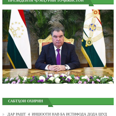
ПРЕЗИДЕНТИ ҶУМҲУРИИ ТОҶИКИСТОН
САБТҲОИ ОХИРИН
ДАР РАШТ 4 ИНШООТИ НАВ БА ИСТИФОДА ДОДА ШУД