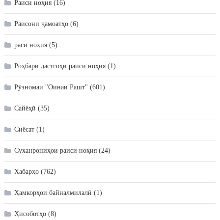
Раиси ноҳия
(16)
Раисони ҷамоатҳо
(6)
раси ноҳия
(5)
Роҳбари дастгоҳи раиси ноҳия
(1)
Рӯзномаи "Оинаи Рашт"
(601)
Сайёҳӣ
(35)
Сиёсат
(1)
Суханрониҳои раиси ноҳия
(24)
Хабарҳо
(762)
Ҳамкорҳои байналмилалӣ
(1)
Ҳисоботҳо
(8)