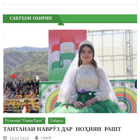
САБТҲОИ ОХИРИН
Рӯзномаи "Оинаи Рашт"
Хабарҳо
ТАНТАНАИ НАВРӮЗ ДАР НОҲИЯИ РАШТ
Author
Posted on
rasht
14.04.2026