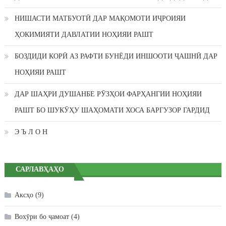
НИШАСТИ МАТБУОТӢ ДАР МАҚОМОТИ ИҶРОИЯИ
ҲОКИМИЯТИ ДАВЛАТИИ НОҲИЯИ РАШТ
БОЗДИДИ КОРӢ АЗ РАФТИ БУНЁДИ ИНШООТИ ҶАШНӢ ДАР
НОҲИЯИ РАШТ
ДАР ШАҲРИ ДУШАНБЕ РӮЗҲОИ ФАРҲАНГИИ НОҲИЯИ
РАШТ БО ШУКӮҲУ ШАҲОМАТИ ХОСА БАРГУЗОР ГАРДИД
Э Ъ Л О Н
САРЛАВҲАҲО
Аксҳо
(9)
Вохӯри бо ҷамоат
(4)