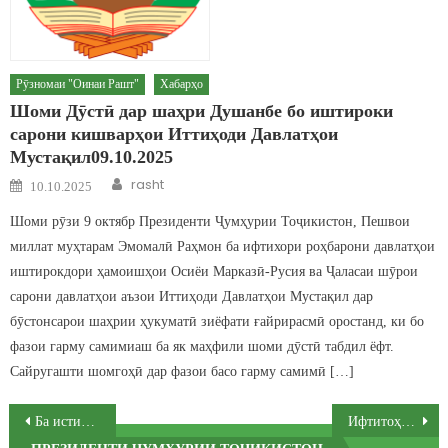
Рӯзномаи "Оинаи Рашт"
Хабарҳо
Шоми Дӯстӣ дар шаҳри Душанбе бо иштироки
сарони кишварҳои Иттиҳоди Давлатҳои
Мустақил09.10.2025
Author
Posted on
rasht
10.10.2025
Шоми рӯзи 9 октябр Президенти Ҷумҳурии Тоҷикистон, Пешвои
миллат муҳтарам Эмомалӣ Раҳмон ба ифтихори роҳбарони давлатҳои
иштирокдори ҳамоишҳои Осиёи Марказӣ-Русия ва Ҷаласаи шӯрои
сарони давлатҳои аъзои Иттиҳоди Давлатҳои Мустақил дар
бӯстонсарои шаҳрии ҳукуматӣ зиёфати ғайрирасмӣ оростанд, ки бо
фазои гарму самимиаш ба як маҳфили шоми дӯстӣ табдил ёфт.
Сайругашти шомгоҳӣ дар фазои басо гарму самимӣ […]
Post navigation
Ба истифода додани бинои муассисаи таҳсилоти миёнаи умумии №35 дар ноҳияи Рашт
Ифтитоҳи манзилҳои истиқоматӣ барои хизматчиёни давлатӣ дар ноҳияи Рашт