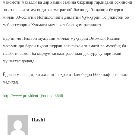
мақомоти маҳаллӣ ва дар ҳамин замина баҳравар гардидани сокинони
он аз шароити мусоиди хизматрасонӣ бахшида ба ҷашни бузурги
миллӣ 30-солагии Истиқлолияти давлатии Ҷумҳурии Тоҷикистон бо
маблағгузории Ҳукмати мамлакат ба анҷом расидааст.
Дар ин ҷо Пешвои муаззами миллат муҳтарам Эмомалӣ Раҳмон
масъулинро барои иҷрои пурраи вазифаҳои хизматӣ ва мутобиқ ба
талаботи замон ба мардум хизмат расондан дастуру супоришҳои
мушаххас доданд.
Ёдовар мешавем, ки аҳолии шаҳраки Навободро 6000 нафар ташкил
медиҳад.
http://www.president.tj/node/26646
Rasht