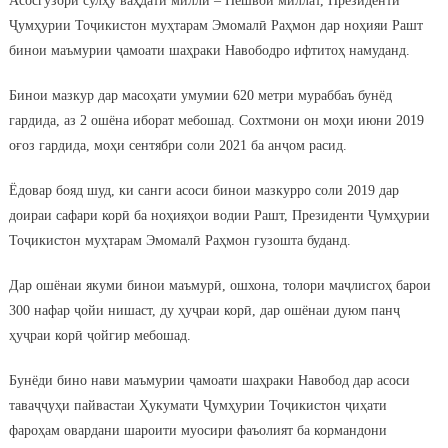
Асосгузори сулҳу ваҳдати миллӣ – Пешвои миллат, Президенти
Ҷумҳурии Тоҷикистон муҳтарам Эмомалӣ Раҳмон дар ноҳияи Рашт
бинои маъмурии ҷамоати шаҳраки Навободро ифтитоҳ намуданд.
Бинои мазкур дар масоҳати умумии 620 метри мураббаъ бунёд
гардида, аз 2 ошёна иборат мебошад. Сохтмони он моҳи июни 2019
оғоз гардида, моҳи сентябри соли 2021 ба анҷом расид.
Ёдовар бояд шуд, ки санги асоси бинои мазкурро соли 2019 дар
доираи сафари корӣ ба ноҳияҳои водии Рашт, Президенти Ҷумҳурии
Тоҷикистон муҳтарам Эмомалӣ Раҳмон гузошта буданд.
Дар ошёнаи якуми бинои маъмурӣ, ошхона, толори маҷлисгоҳ барои
300 нафар ҷойи нишаст, ду ҳуҷраи корӣ, дар ошёнаи дуюм панҷ
ҳуҷраи корӣ ҷойгир мебошад.
Бунёди бино нави маъмурии ҷамоати шаҳраки Навобод дар асоси
таваҷҷуҳи пайвастаи Ҳукумати Ҷумҳурии Тоҷикистон ҷиҳати
фароҳам овардани шароити муосири фаъолият ба кормандони