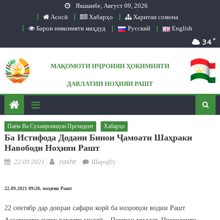
Якшанбе, Август 09, 2026
Skip to content
Асосӣ
Хабарҳо
Харитаи сомона
Барои имконияти маҳдуд
Русский
English
°
34
МАҚОМОТИ ИҶРОИЯИ ҲОКИМИЯТИ
ДАВЛАТИИ НОҲИЯИ РАШТ
Сомонаи расмӣ
Паём Ва Суханрониҳои Президент
Хабарҳо
Ба Истифода Додани Бинои Ҷамоати Шаҳраки
Навободи Ноҳияи Рашт
Posted on
Author
rasht
22.09.2021
Шарҳ(0)
22.09.2021 09:20, ноҳияи Рашт
22 сентябр дар доираи сафари корӣ ба ноҳияҳои водии Рашт