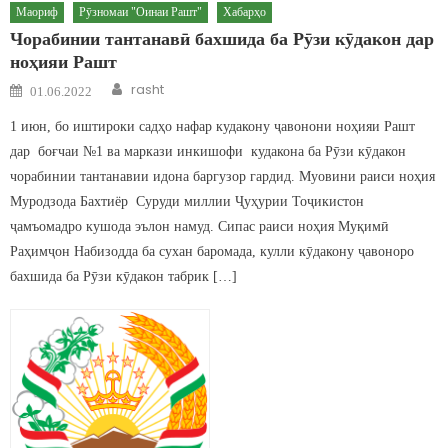
Маориф
Рӯзномаи "Оинаи Рашт"
Хабарҳо
Чорабинии тантанавӣ бахшида ба Рӯзи кӯдакон дар
ноҳияи Рашт
Author
Posted on
rasht
01.06.2022
1 июн, бо иштироки садҳо нафар кудакону ҷавонони ноҳияи Рашт
дар боғчаи №1 ва маркази инкишофи кудакона ба Рӯзи кӯдакон
чорабинии тантанавии идона баргузор гардид. Муовини раиси ноҳия
Муродзода Бахтиёр Суруди миллии Ҷуҳурии Тоҷикистон
ҷамъомадро кушода эълон намуд. Сипас раиси ноҳия Муқимӣ
Раҳимҷон Набизодда ба сухан баромада, кулли кӯдакону ҷавоноро
бахшида ба Рӯзи кӯдакон табрик […]