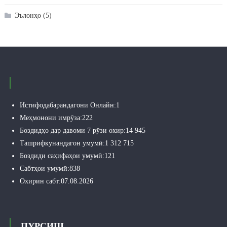
Эълонҳо
(5)
Истифодабарандагони Онлайн:
1
Меҳмонони имрӯза:
222
Боздидҳо дар давоми 7 рӯзи охир:
14 945
Ташрифкунандагон умумӣ:
1 312 715
Боздиди саҳифаҳои умумӣ:
121
Сабтҳои умумӣ:
838
Охирин сабт:
07.08.2026
ПУРСИШ