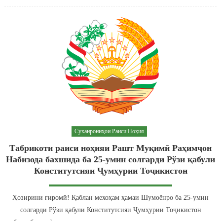
Суханрониҳои Раиси Ноҳия
Табрикоти раиси ноҳияи Рашт Муқимӣ Раҳимҷон
Набизода бахшида ба 25-умин солгарди Рўзи қабули
Конститутсияи Ҷумҳурии Тоҷикистон
Ҳозирини гиромӣ! Қаблан мехоҳам ҳамаи Шумоёнро ба 25-умин
солгарди Рўзи қабули Конститутсияи Ҷумҳурии Тоҷикистон