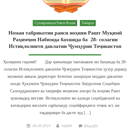
Суханрониҳои Раиси Ноҳия
Хабарҳо
Номаи табрикотии раиси ноҳияи Рашт Муқимӣ
Раҳимҷон Набизода бахшида ба 28- солагии
Истиқлолияти давлатии Ҷумҳурии Тоҷикистон
Ҳозирини гиромӣ! Дар ҷамъомади тантанавии мо бахшида ба 28-
солагии Истиқлолияти давлатии Ҷумҳурии Тоҷикистон ҳузур доранд
муовини аввали директори Агентии захираҳои моддии давлатии
назди Ҳукумати Ҷумҳурии Тоҷикистон Зиёдуллоев Соҳибҷон
Салоҳуддинович ва ташрифи меҳмони азизро ба ноҳияи Рашт
хушомадед мегуям. Истиқлолияти мо калиди соҳибдавлатӣ ва
ватандории миллати сарбаланду соҳибфарҳанги тоҷик аст, ки
тақдирашро ба дасти худ […]
Posted on
Author
rasht
06.09.2019
Шарҳ(0)