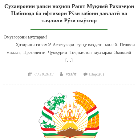
Суханронии раиси ноҳияи Рашт Муқимӣ Раҳимҷон
Набизода ба ифтихори Рӯзи забони давлатӣ ва
таҷлили Рўзи омӯзгор
Омӯзгорони муҳтарам!
Ҳозирини гиромӣ! Асосгузори сулҳу ваҳдати миллӣ- Пешвои
миллат, Президенти Ҷумҳурии Тоҷикистон муҳтарам Эмомалӣ
[…]
Posted on
Author
rasht
03.10.2019
Шарҳ(0)