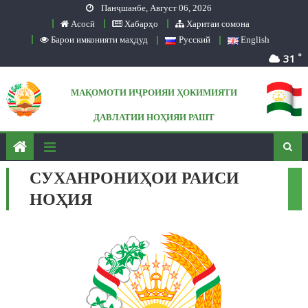
Панҷшанбе, Август 06, 2026
Skip to content
Асосӣ
Хабарҳо
Харитаи сомона
Барои имконияти маҳдуд
Русский
English
°
31
МАҚОМОТИ ИҶРОИЯИ ҲОКИМИЯТИ
ДАВЛАТИИ НОҲИЯИ РАШТ
Сомонаи расмӣ
СУХАНРОНИҲОИ РАИСИ
НОҲИЯ