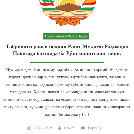
Суханрониҳои Раиси Ноҳия
Табрикоти раиси ноҳияи Рашт Муқимӣ Раҳимҷон
Набизода бахшида ба Рўзи милитсияи тоҷик
Муҳтарам ҳомиёни низому тартибот, Ҳозирини гиромӣ! Мақомоти
корҳои дохилӣ дар ҳифзи ҳуқуқу тартиботи ҷамъиятӣ, таъмини
амнияти ҷомеа ва таҳкими оромиву суботи кишвар нақш ва мавқеи
хоса доранд. Ҳайати шахсӣ ва кормандони ин мақомот ҳамчун
ҳомиёни боэътимоди давлат ва ҷомеа аз бисьёр имтиҳону озмоишҳои
сахту сангин, хусусан дар солхои барои таърихи навини кишварамон
вазнин бо матонату […]
Posted on
Author
rasht
07.11.2019
Шарҳ(0)