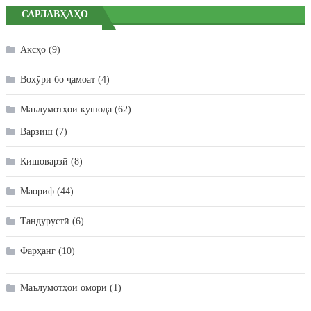
САРЛАВҲАҲО
Аксҳо
(9)
Вохӯри бо ҷамоат
(4)
Маълумотҳои кушода
(62)
Варзиш
(7)
Кишоварзӣ
(8)
Маориф
(44)
Тандурустӣ
(6)
Фарҳанг
(10)
Маълумотҳои оморӣ
(1)