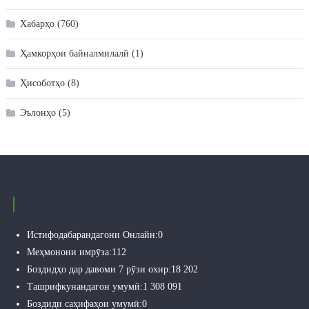
Хабарҳо
(760)
Ҳамкорҳои байналмилалӣ
(1)
Ҳисоботҳо
(8)
Эълонҳо
(5)
Истифодабарандагони Онлайн:
0
Меҳмонони имрӯза:
112
Боздидҳо дар давоми 7 рӯзи охир:
18 202
Ташрифкунандагон умумӣ:
1 308 091
Боздиди саҳифаҳои умумӣ:
0