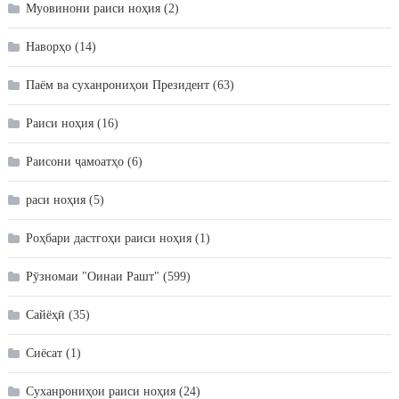
Муовинони раиси ноҳия
(2)
Наворҳо
(14)
Паём ва суханрониҳои Президент
(63)
Раиси ноҳия
(16)
Раисони ҷамоатҳо
(6)
раси ноҳия
(5)
Роҳбари дастгоҳи раиси ноҳия
(1)
Рӯзномаи "Оинаи Рашт"
(599)
Сайёҳӣ
(35)
Сиёсат
(1)
Суханрониҳои раиси ноҳия
(24)