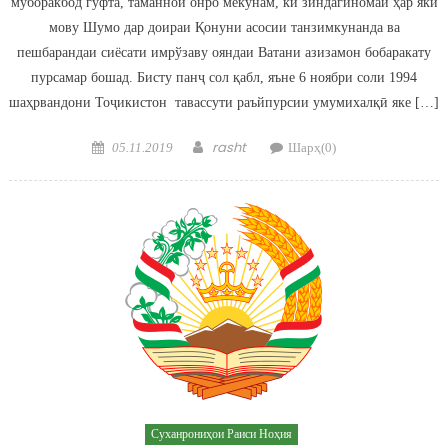
муборакбод гуфта, таманнои онро мекунам, ки зиндагиномаи ҳар яки
мову Шумо дар доираи Қонуни асосии танзимкунанда ва
пешбарандаи сиёсати имрўзаву ояндаи Ватани азизамон бобаракату
пурсамар бошад. Бисту панҷ сол қабл, яъне 6 ноябри соли 1994
шаҳрвандони Тоҷикистон тавассути раъйпурсии умумихалқӣ яке […]
Posted on
Author
rasht
05.11.2019
Шарҳ(0)
Суханрониҳои Раиси Ноҳия