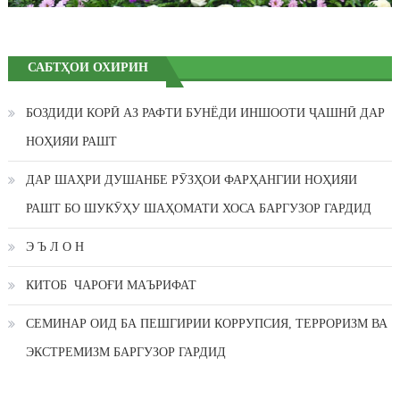
САБТҲОИ ОХИРИН
БОЗДИДИ КОРӢ АЗ РАФТИ БУНЁДИ ИНШООТИ ҶАШНӢ ДАР
НОҲИЯИ РАШТ
ДАР ШАҲРИ ДУШАНБЕ РӮЗҲОИ ФАРҲАНГИИ НОҲИЯИ
РАШТ БО ШУКӮҲУ ШАҲОМАТИ ХОСА БАРГУЗОР ГАРДИД
Э Ъ Л О Н
КИТОБ ЧАРОҒИ МАЪРИФАТ
СЕМИНАР ОИД БА ПЕШГИРИИ КОРРУПСИЯ, ТЕРРОРИЗМ ВА
ЭКСТРЕМИЗМ БАРГУЗОР ГАРДИД