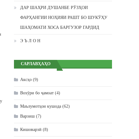
ДАР ШАҲРИ ДУШАНБЕ РӮЗҲОИ
ФАРҲАНГИИ НОҲИЯИ РАШТ БО ШУКӮҲУ
ШАҲОМАТИ ХОСА БАРГУЗОР ГАРДИД
и
Э Ъ Л О Н
САРЛАВҲАҲО
Аксҳо
(9)
Вохӯри бо ҷамоат
(4)
зу
Маълумотҳои кушода
(62)
Варзиш
(7)
Кишоварзӣ
(8)