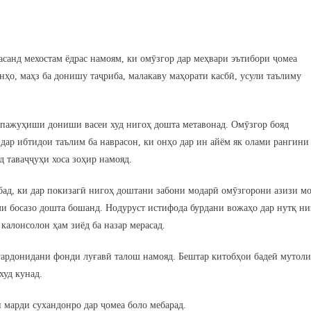
расанд мехостам ёдрас намоям, ки омӯзгор дар меҳвари эътибори ҷомеа
нҳо, маҳз ба донишу таҷриба, малакаву маҳорати касбӣ, усули таълиму
у пажуҳиши дониши васеи худ нигоҳ дошта метавонад. Омӯзгор бояд
, дар ибтидои таълим ба наврасон, ки онҳо дар ин айём як олами рангини
д таваҷҷуҳи хоса зоҳир намояд.
ёбад, ки дар покизагӣ нигоҳ доштани забони модарӣ омӯзгорони азизи мо
ҳми босазо дошта бошанд. Нодуруст истифода бурдани вожаҳо дар нутқ ни
калонсолон ҳам зиёд ба назар мерасад.
ӣ гардонидани фонди луғавӣ талош намояд. Бештар китобҳои бадеӣ мутоли
худ кунад.
 марди сухандонро дар ҷомеа боло мебарад.