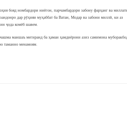
 ноҳия бояд номбардори ниёгон, парчамбардори забону фарҳанг ва миллат
зандонро дар рӯҳияи муҳаббат ба Ватан, Модар ва забони миллӣ, ки аз
 ин ҷода комёб шавем.
сарчашма маншаъ мегиранд ба ҳамаи ҳамдиёрони азиз самимона муборакбо
ро таманно менамоям.