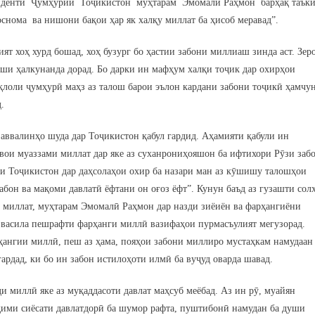
зиденти Ҷумҳурии Тоҷикистон муҳтарам Эмомалӣ Раҳмон барҳақ таък
оснома ва нишони бақои ҳар як халқу миллат ба ҳисоб меравад”.
қият хоҳ хурд бошад, хоҳ бузург бо ҳастии забони миллиаш зинда аст. Зер
қши ҳалкунанда дорад. Бо дарки ин мафҳум халқи тоҷик дар охирҳои
қлоли ҷумҳурӣ маҳз аз талош барои эълон кардани забони тоҷикӣ ҳамчу
.
аввалинҳо шуда дар Тоҷикистон қабул гардид. Аҳамияти қабули ин
вои муаззами миллат дар яке аз суханрониҳояшон ба ифтихори Рӯзи заб
ии Тоҷикистон дар даҳсолаҳои охир ба назари ман аз кӯшишу талошҳои
бон ва мақоми давлатӣ ёфтани он оғоз ёфт”. Кунун баъд аз гузашти сол
миллат, муҳтарам Эмомалӣ Раҳмон дар назди зиёиён ва фарҳангиёни
 васила пешрафти фарҳанги миллӣ вазифаҳои пурмасъулият мегузорад.
ҳангии миллӣ, пеш аз ҳама, пояҳои забони миллиро мустаҳкам намудаан
гардад, ки бо ин забон истилоҳоти илмӣ ба вуҷуд оварда шавад.
и миллӣ яке аз муқаддасоти давлат маҳсуб меёбад. Аз ин рӯ, муайян
уҳими сиёсати давлатдорӣ ба шумор рафта, пуштибонӣ намудан ба души