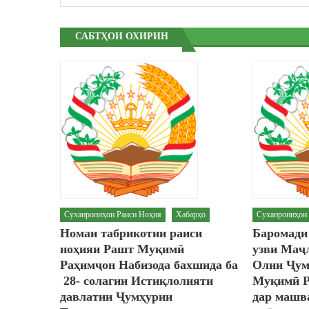
САБТҲОИ ОХИРИН
Суханрониҳои Раиси Ноҳия
Хабарҳо
Суханрониҳои
Номаи табрикотии раиси
Баромади
ноҳияи Рашт Муқимӣ
узви Маҷ
Раҳимҷон Набизода бахшида ба
Олии Ҷум
28- солагии Истиқлолияти
Муқимӣ Р
давлатии Ҷумҳурии
дар машв