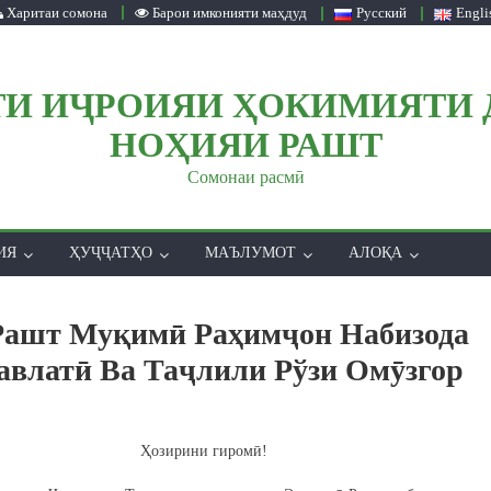
Харитаи сомона
Барои имконияти маҳдуд
Русский
Engli
И ИҶРОИЯИ ҲОКИМИЯТИ 
НОҲИЯИ РАШТ
Сомонаи расмӣ
ИЯ
ҲУҶҶАТҲО
МАЪЛУМОТ
АЛОҚА
Рашт Муқимӣ Раҳимҷон Набизода
авлатӣ Ва Таҷлили Рўзи Омӯзгор
Ҳозирини гиромӣ!