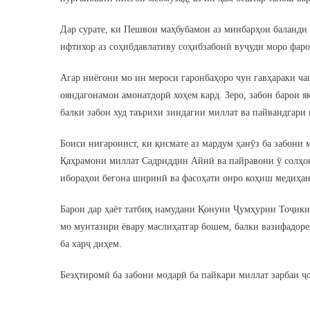
Дар сурате, ки Пешвои маҳбубамон аз минбарҳои баланди 
ифтихор аз соҳибдавлативу соҳибзабонӣ вуҷуди моро фаро
Агар ниёгони мо ин мероси гаронбаҳоро чун гавҳараки чаш
ояндагонамон амонатдорӣ хоҳем кард. Зеро, забон барои як
балки забон худ таърихи зиндагии миллат ва пайвандгари
Боиси нигаронист, ки қисмате аз мардум ҳанӯз ба забони
Қаҳрамони миллат Садриддин Айнӣ ва пайравони ӯ солҳои
ибораҳои бегона ширинӣ ва фасоҳати онро коҳиш медиҳан
Барои дар ҳаёт татбиқ намудани Қонуни Ҷумҳурии Тоҷики
мо мунтазири ёвару маслиҳатгар бошем, балки вазифадор
ба харҷ диҳем.
Беэҳтиромӣ ба забони модарӣ ба пайкари миллат зарбаи ҷо