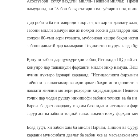
Асосгузори сулҳу ваҳдати миллӣ- Пешвои миллат, Пре
намудаанд, ки “Забон барҷастатарин ва гуётарин поя, шин
Дар робита ба ин мавриди зикр аст, ки ҳар як давлату хал
забони миллӣ ҳамчун яке аз пояҳои асосии давлатдорӣ на
солҳои 80-уми асри гузашта, муборизаи хешро баҳри исти
забони давлатӣ дар қаламрави Тоҷикистон шуруъ карда буд
Қонуни забон дар ҷумҳуриҳои собиқ Иттиҳоди Шӯравӣ аз 
қонунро дар ташаккули фарҳанги миллӣ зикр намуда, Пеш
чунин нуктаро ёдоварӣ кардаанд: “Истиқлолияти фарҳанг
зиёиёни равшанзамир ва аҳли ҷомеа баҳри истиқлолияти за
давлати миллии мо зери роҳбарии хирадмандонаи Пешвои 
тоҷик дар ҷодаи рушду инкишофи забони тоҷикӣ ва ба ин
Барои ба даст овардану таҳким бахшидани истиқлоли фар
зарур аст ва забони тоҷикӣ танҳо воқеии илму фарҳанг ме
Бояд гуфт, ки забон ҳам ба мисли Парчам, Нишон ва Суруд
кардани муносибати давлат ба забон яке аз масъалаҳои м