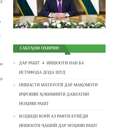
ид
о
н
САБТҲОИ ОХИРИН
ДАР РАШТ 4 ИНШООТИ НАВ БА
он
ИСТИФОДА ДОДА ШУД
ҳо
НИШАСТИ МАТБУОТӢ ДАР МАҚОМОТИ
ИҶРОИЯИ ҲОКИМИЯТИ ДАВЛАТИИ
НОҲИЯИ РАШТ
БОЗДИДИ КОРӢ АЗ РАФТИ БУНЁДИ
ИНШООТИ ҶАШНӢ ДАР НОҲИЯИ РАШТ