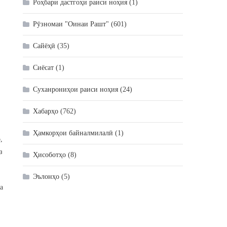
Роҳбари дастгоҳи раиси ноҳия
(1)
Рӯзномаи "Оинаи Рашт"
(601)
Сайёҳӣ
(35)
Сиёсат
(1)
Суханрониҳои раиси ноҳия
(24)
Хабарҳо
(762)
Ҳамкорҳои байналмилалӣ
(1)
,
з
Ҳисоботҳо
(8)
Эълонҳо
(5)
а