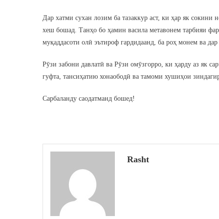
Дар хатми сухан лозим ба тазаккур аст, ки ҳар як сокини
хеш бошад. Танҳо бо ҳамин васила метавонем тарбияи фар
муқаддасоти олӣ эътироф гардидаанд, ба роҳ монем ва дар
Рӯзи забони давлатӣ ва Рӯзи омӯзгорро, ки ҳарду аз як 
гуфта, тансиҳатию хонаободӣ ва тамоми хушиҳои зиндаги
Сарбаланду саодатманд бошед!
Rasht