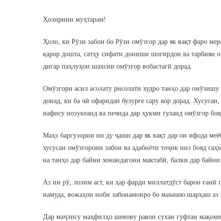
Ҳозирини муҳтарам!
Ҳоло, ки Рӯзи забон бо Рӯзи омӯзгор дар як вақт фаро ме
қарор дошта, сатҳу сифати дониши шогирдон ва тарбияи о
дигар паҳлуҳои шахсии омӯзгор вобастагӣ дорад.
Омӯзгори асил асолату рисолати худро танҳо дар омӯзиш
донад, ки ба чӣ офаридаи бузурге сару кор дорад. Хусусан
нафису нозукеанд ва печида дар ҳукми гуланд омӯзгор боя
Маҳз баргузории ин ду ҷашн дар як вақт дар он ифода ме
хусусан омӯзгорони забон ва адабиёти тоҷик низ бояд са
на танҳо дар байни хонандагони мактабӣ, балки дар байни 
Аз ин рӯ, лозим аст, ки ҳар фарди миллатдӯст барои ған
намуда, вожаҳои ноби забонамонро бо маънию шарҳаш аз 
Дар маҷлису маҳфилҳо шевову равон сухан гуфтан мақоми