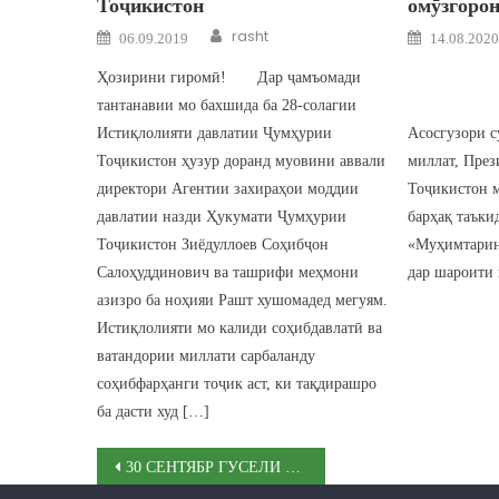
Тоҷикистон
омӯзгорон
Author
Posted on
Posted o
rasht
06.09.2019
14.08.2020
Ҳозирини гиромӣ! Дар ҷамъомади
Омӯзго
тантанавии мо бахшида ба 28-солагии
Ҳозири
Истиқлолияти давлатии Ҷумҳурии
Асосгузори 
Тоҷикистон ҳузур доранд муовини аввали
миллат, Пре
директори Агентии захираҳои моддии
Тоҷикистон 
давлатии назди Ҳукумати Ҷумҳурии
барҳақ таъки
Тоҷикистон Зиёдуллоев Соҳибҷон
«Муҳимтарин
Салоҳуддинович ва ташрифи меҳмони
дар шароити 
азизро ба ноҳияи Рашт хушомадед мегуям.
Истиқлолияти мо калиди соҳибдавлатӣ ва
ватандории миллати сарбаланду
соҳибфарҳанги тоҷик аст, ки тақдирашро
ба дасти худ […]
Post navigation
30 СЕНТЯБР ГУСЕЛИ БЕШ АЗ 100 НАВАСКАР ДАР ЯК ВАҚТ АЗ НОҲИЯИ РАШТ