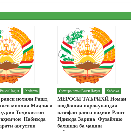
 Раиси Ноҳия
Хабарҳо
Суханрониҳои Раиси Ноҳия
Хабарҳо
 раиси ноҳияи Рашт,
МЕРОСИ ТАЪРИХӢ Номаи
лиси миллии Маҷлиси
шодбошии иҷрокунандаи
ҳурии Тоҷикистон
вазифаи раиси ноҳияи Рашт
аҳимҷон Набизода
Идизода Зарина Фузайлшо
арати августии
бахшида ба ҷашни