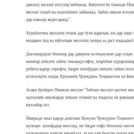
давлату миллат вогузор мебошад. Бевосита ба таъкиди Пеш
миллат соҳиб ва пуштибони забонанд. Забон омили асосии 
дар паноҳи якдигаранд”.
Хушбахтона миллати тоҷик дар тӯли қарнҳое, ки дар зери
модарии худ ва ифтихори миллати хешро аз даст надодааст.
Дастовардҳои беназир дар даврони истиқлолият дар соҳаи 
кишвар сиёсати забон ташаккул ёфта, таҷрибаи пурарзишер
робита қарор гирифта, баҳри пешбурди сиёсати забон силс
истилоҳоти назди Ҳукумати Ҷумҳурии Тоҷикистон ва Коми
Асари бунёдии Пешвои миллат “Забони миллат-ҳастии мил
ҳалталаби амалкарди забони тоҷикӣ ва таърихи он равшан
муътабар аст.
Мавриди амал қарор доштани Қонуни Ҷумҳурии Тоҷикисто
шуморо вазифадор месозад, ки баҳри софу беолоиш нигоҳ 
пурғановати ниёгон меомӯзад, аз ин ҳам бештар талош вар