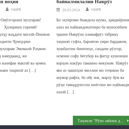
и ноҳия
байналмилалии Наврӯз
Author
Author
n
Posted on
rasht
rasht
26.03.2024
рони муҳтарам!
Бо эҳтироми беандоза шумо, ҳамдиёрон
ни гиромӣ!
азиз ва пайвандонатонро ба муносибати
сулҳу ваҳдати миллӣ-Пешвои
ҷашни Наврӯзи оламафрӯз табрику
зиденти Ҷумҳурии
таҳният гуфта, бароятон умри бардавом,
муҳтарам Эмомалӣ Раҳмон
хушбахтии беинтиҳо, саодати рӯзгор,
д намудаанд, ки
осмони софу беғубор ва фатҳу кушоиши
 вазифаи мактаб ва ҷомеа
корҳои накӯро таманно мекунам. Наврӯз
нави таърихӣ аз […]
яке аз ҷашнҳои миллии мо тоҷикон ба
шумор рафта, бо обу хок, марзу бум ва
рӯҳи тамаддунсози ниёгони мо пайванд
азалӣ […]
Таҷлили “Рӯзи забони давлатӣ” ва “Рӯзи омӯзгор” дар ноҳияи Рашт