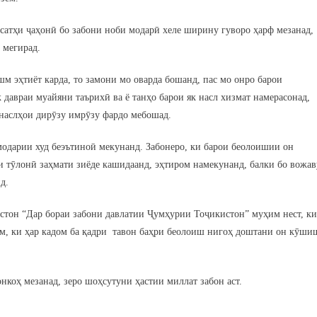
сатҳи ҷаҳонӣ бо забони ноби модарӣ хеле ширину гуворо ҳарф мезанад,
 мегирад.
м эҳтиёт карда, то замони мо оварда бошанд, пас мо онро барои
 давраи муайяни таърихӣ ва ё танҳо барои як насл хизмат намерасонад,
 наслҳои дирӯзу имрӯзу фардо мебошад.
 модарии худ беэътиноӣ мекунанд. Забонеро, ки барои беолоишии он
 тӯлонӣ заҳмати зиёде кашидаанд, эҳтиром намекунанд, балки бо вожав
д.
стон “Дар бораи забони давлатии Ҷумҳурии Тоҷикистон” муҳим нест, ки
ем, ки ҳар кадом ба қадри тавон баҳри беолоиш нигоҳ доштани он кӯши
нкоҳ мезанад, зеро шоҳсутуни ҳастии миллат забон аст.