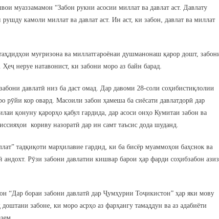
вои муаззамамон “Забон рукни асосии миллат ва давлат аст. Давлату
рушду камоли миллат ва давлат аст. Ин аст, ки забон, давлат ва миллат
 таҳдидҳои муғризона ва миллатгароёнаи душманонаш қарор дошт, забон
 Ҳеҷ неруе натавонист, ки забони моро аз байн барад.
забони давлатӣ низ ба даст омад. Дар давоми 28-соли соҳибистиқлолии
о рӯйи кор овард. Масоили забон ҳамеша ба сиёсати давлатдорӣ дар
илаи қонуну қарорҳо қабул гардида, дар асоси онҳо Кумитаи забон ва
ссияҳои кориву назоратӣ дар ин самт таъсис дода шуданд.
лат” тадқиқоти марҳилавие гардид, ки ба бисёр муаммоҳои баҳснок ва
ӣ андохт. Рӯзи забони давлатии кишвар барои ҳар фарди соҳибзабон ази
н “Дар бораи забони давлатӣ дар Ҷумҳурии Тоҷикистон” ҳар яки мову
доштани забоне, ки моро асрҳо аз фарҳангу тамаддун ва аз адабиёти
зем.