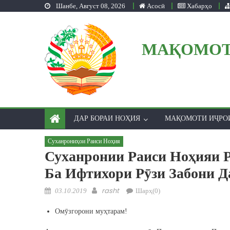
Шанбе, Август 08, 2026
Асосӣ
Хабарҳо
Skip to content
МАҚОМОТ
ДАР БОРАИ НОҲИЯ
МАҚОМОТИ ИҶРО
Суханрониҳои Раиси Ноҳия
Суханронии Раиси Ноҳияи 
Ба Ифтихори Рӯзи Забони Д
Posted on
Author
rasht
03.10.2019
Шарҳ(0)
Омӯзгорони муҳтарам! 