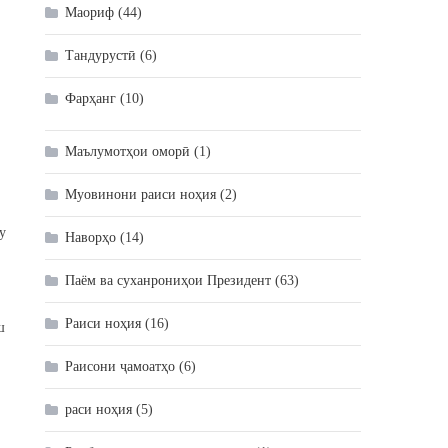
Маориф
(44)
Тандурустӣ
(6)
Фарҳанг
(10)
Маълумотҳои оморӣ
(1)
Муовинони раиси ноҳия
(2)
у
Наворҳо
(14)
Паём ва суханрониҳои Президент
(63)
Раиси ноҳия
(16)
ш
Раисони ҷамоатҳо
(6)
раси ноҳия
(5)