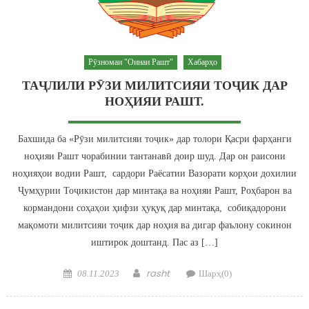
Рӯзномаи "Оинаи Рашт"
Хабарҳо
ТАҶЛИЛИ РӮЗИ МИЛИТСИЯИ ТОҶИК ДАР
НОҲИЯИ РАШТ.
Бахшида ба «Рӯзи милитсияи тоҷик» дар толори Қасри фарҳанги
ноҳияи Рашт чорабинии тантанавӣ доир шуд. Дар он раисони
ноҳияҳои водии Рашт, сардори Раёсатии Вазорати корҳои дохилии
Ҷумҳурии Тоҷикистон дар минтақа ва ноҳияи Рашт, Роҳбарон ва
кормандони соҳаҳои ҳифзи ҳуқуқ дар минтақа, собиқадорони
мақомоти милитсияи тоҷик дар ноҳия ва дигар фаълону сокинон
иштирок доштанд. Пас аз […]
Posted on
Author
rasht
08.11.2023
Шарҳ(0)