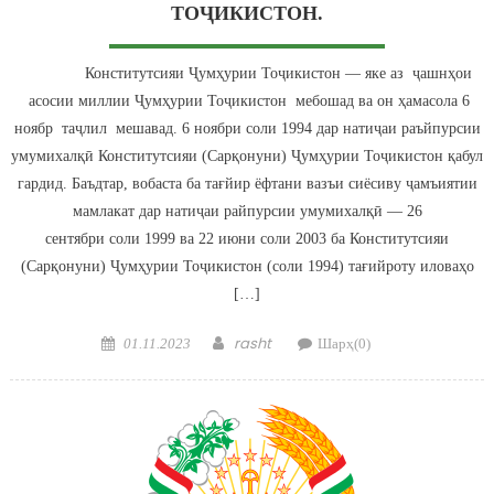
ТОҶИКИСТОН.
Конститутсияи Ҷумҳурии Тоҷикистон — яке аз ҷашнҳои
асосии миллии Ҷумҳурии Тоҷикистон мебошад ва он ҳамасола 6
ноябр таҷлил мешавад. 6 ноябри соли 1994 дар натиҷаи раъйпурсии
умумихалқӣ Конститутсияи (Сарқонуни) Ҷумҳурии Тоҷикистон қабул
гардид. Баъдтар, вобаста ба тағйир ёфтани вазъи сиёсиву ҷамъиятии
мамлакат дар натиҷаи райпурсии умумихалқӣ — 26
сентябри соли 1999 ва 22 июни соли 2003 ба Конститутсияи
(Сарқонуни) Ҷумҳурии Тоҷикистон (соли 1994) тағийроту иловаҳо
[…]
Posted on
Author
rasht
01.11.2023
Шарҳ(0)