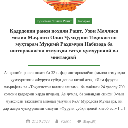
Рӯзномаи "Оинаи Рашт"
Хабарҳо
Қадрдонии раиси ноҳияи Рашт, Узви Маҷлиси
милии Маҷлиси Олии Ҷумҳурии Тоҷикистон
муҳтарам Муқимӣ Раҳимҷон Набизода ба
иштирокчиёни озмунҳои сатҳи ҷумҳуриявӣ ва
минтақавӣ
Аз ҷониби раиси ноҳия ба 32 нафар иштирокчиёни фаъоли озмунҳои
ҷумҳуриявии «Фуруғи субҳи донои китоб аст», «Илм фуруғи
маърифат» ва «Тоҷикистон ватани азизам» ба маблағи 24 ҳазору 700
сомонӣ қадрдонӣ карда шуданд. Аз ҷумла, ба хонандаи синфи 9-уми
муассисаи таҳсилоти миёнаи умумии №37 Муродова Мунавара, ки
дар даври ҷумҳуриявии озмуни «Фуруғи субҳи доноӣ китоб аст» […]
Posted on
Author
rasht
21.10.2023
Шарҳ(0)