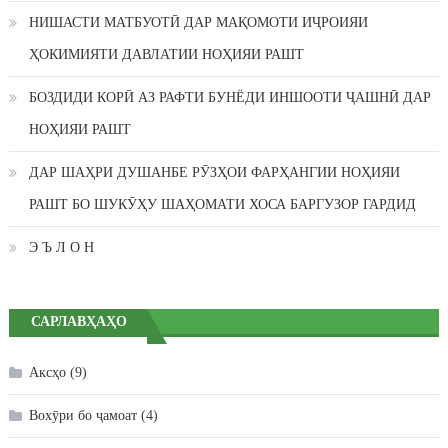
НИШАСТИ МАТБУОТӢ ДАР МАҚОМОТИ ИҶРОИЯИ
ҲОКИМИЯТИ ДАВЛАТИИ НОҲИЯИ РАШТ
БОЗДИДИ КОРӢ АЗ РАФТИ БУНЁДИ ИНШООТИ ҶАШНӢ ДАР
НОҲИЯИ РАШТ
ДАР ШАҲРИ ДУШАНБЕ РӮЗҲОИ ФАРҲАНГИИ НОҲИЯИ
РАШТ БО ШУКӮҲУ ШАҲОМАТИ ХОСА БАРГУЗОР ГАРДИД
Э Ъ Л О Н
САРЛАВҲАҲО
Аксҳо
(9)
Вохӯри бо ҷамоат
(4)