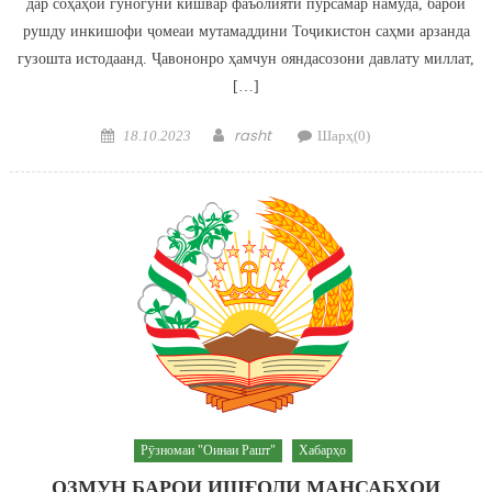
дар соҳаҳои гуногуни кишвар фаъолияти пурсамар намуда, барои
рушду инкишофи ҷомеаи мутамаддини Тоҷикистон саҳми арзанда
гузошта истодаанд. Ҷавононро ҳамчун ояндасозони давлату миллат,
[…]
Posted on
Author
rasht
18.10.2023
Шарҳ(0)
Рӯзномаи "Оинаи Рашт"
Хабарҳо
ОЗМУН БАРОИ ИШҒОЛИ МАНСАБҲОИ