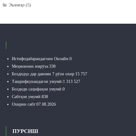
Эълонҳо
(5)
Истифодабарандагони Онлайн:
0
Меҳмонони имрӯза:
338
Боздидҳо дар давоми 7 рӯзи охир:
15 757
Ташрифкунандагон умумӣ:
1 313 527
Боздиди саҳифаҳои умумӣ:
0
Сабтҳои умумӣ:
838
Охирин сабт:
07.08.2026
ПУРСИШ