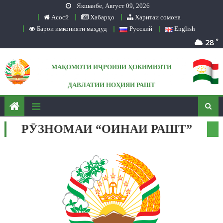
Якшанбе, Август 09, 2026
Skip to content
Асосӣ
Хабарҳо
Харитаи сомона
Барои имконияти маҳдуд
Русский
English
°
28
МАҚОМОТИ ИҶРОИЯИ ҲОКИМИЯТИ
ДАВЛАТИИ НОҲИЯИ РАШТ
Сомонаи расмӣ
РӮЗНОМАИ “ОИНАИ РАШТ”