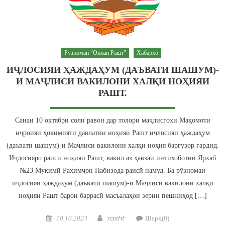
Рӯзномаи "Оинаи Рашт"
Хабарҳо
ИҶЛОСИЯИ ҲАЖДАҲУМ (ДАЪВАТИ ШАШУМ)-
И МАҶЛИСИ ВАКИЛОНИ ХАЛҚИ НОҲИЯИ
РАШТ.
Санаи 10 октябри соли равон дар толори маҷлисгоҳи Мақомоти
иҷроияи ҳокимияти давлатии ноҳияи Рашт иҷлосияи ҳаждаҳум
(даъвати шашум)-и Маҷлиси вакилони халқи ноҳия баргузор гардид.
Иҷлосияро раиси ноҳияи Рашт, вакил аз ҳавзаи интихоботии Ярхаб
№23 Муқимӣ Раҳимҷон Набизода раисӣ намуд. Ба рўзномаи
иҷлосияи ҳаждаҳум (даъвати шашум)-и Маҷлиси вакилони халқи
ноҳияи Рашт барои баррасӣ масъалаҳои зерин пешниҳод […]
Posted on
Author
rasht
10.10.2023
Шарҳ(0)