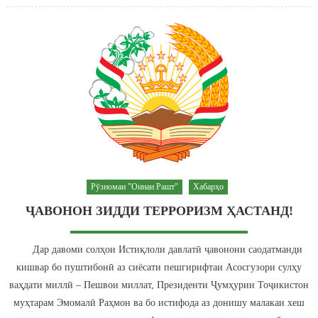
Рӯзномаи "Оинаи Рашт"
Хабарҳо
ҶАВОНОН ЗИДДИ ТЕРРОРИЗМ ҲАСТАНД!
Дар давоми солҳои Истиқлоли давлатӣ ҷавонони саодатманди
кишвар бо пуштибонӣ аз сиёсати пешгирифтаи Асосгузори сулҳу
ваҳдати миллӣ – Пешвои миллат, Президенти Ҷумҳурии Тоҷикистон
муҳтарам Эмомалӣ Раҳмон ва бо истифода аз донишу малакаи хеш