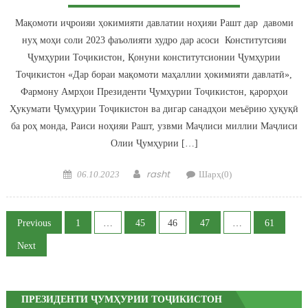
Мақомоти иҷроияи ҳокимияти давлатии ноҳияи Рашт дар давоми
нуҳ моҳи соли 2023 фаъолияти худро дар асоси Конститутсияи
Ҷумҳурии Тоҷикистон, Қонуни конститутсионии Ҷумҳурии
Тоҷикистон «Дар бораи мақомоти маҳаллии ҳокимияти давлатӣ»,
Фармону Амрҳои Президенти Ҷумҳурии Тоҷикистон, қарорҳои
Ҳукумати Ҷумҳурии Тоҷикистон ва дигар санадҳои меъёрию ҳуқуқӣ
ба роҳ монда, Раиси ноҳияи Рашт, узвми Маҷлиси миллии Маҷлиси
Олии Ҷумҳурии […]
Posted on
Author
rasht
06.10.2023
Шарҳ(0)
Posts navigation
Previous
1
…
45
46
47
…
61
Next
ПРЕЗИДЕНТИ ҶУМҲУРИИ ТОҶИКИСТОН