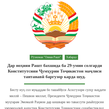
Рӯзномаи "Оинаи Рашт"
Хабарҳо
Дар ноҳияи Рашт бахшида ба 29-умин солгарди
Конститутсияи Ҷумҳурии Тоҷикистон маҷлиси
тантанавӣ баргузор карда шуд.
Бисту нуҳ сол муқаддам бо ташаббуси Асосгузори сулҳу ваҳдати
миллӣ – Пешвои миллат, Президенти Ҷумҳурии Тоҷикистон
муҳтарам Эмомалӣ Раҳмон дар кишвари мо тавассути раъйпурсии
умумихалқӣ нахустин Конститутсияи Тоҷикистони соҳибистиқлол,