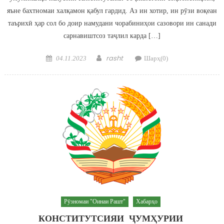
яъне бахтномаи халқамон қабул гардид. Аз ин хотир, ин рӯзи воқеан
таърихӣ ҳар сол бо доир намудани чорабиниҳои сазовори ин санади
сарнавиштсоз таҷлил карда […]
Posted on
Author
rasht
04.11.2023
Шарҳ(0)
Рӯзномаи "Оинаи Рашт"
Хабарҳо
КОНСТИТУТСИЯИ ҶУМҲУРИИ