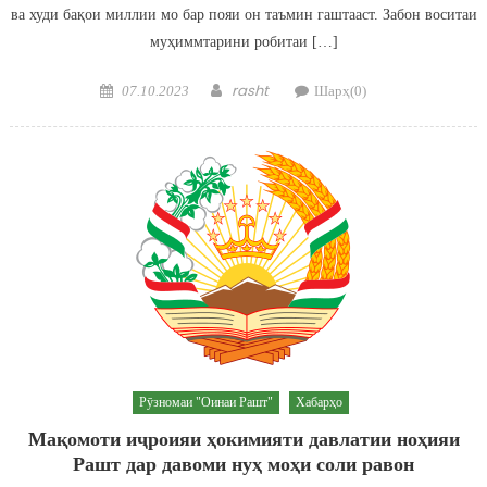
ва худи бақои миллии мо бар пояи он таъмин гаштааст. Забон воситаи
муҳиммтарини робитаи […]
Posted on
Author
rasht
07.10.2023
Шарҳ(0)
Рӯзномаи "Оинаи Рашт"
Хабарҳо
Мақомоти иҷроияи ҳокимияти давлатии ноҳияи
Рашт дар давоми нуҳ моҳи соли равон