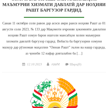
МАЪМУРИИ ХИЗМАТИ ДАВЛАТӢ ДАР НОҲИЯИ
РАШТ БАРГУЗОР ГАРДИД.
Санаи 11 октябри соли равон дар асоси амри раиси ноҳияи Рашт аз 01
августи соли 2023, № 133 дар Мақомоти иҷроияи ҳокимияти давлатии
ноҳияи Рашт озмун барои ишғоли мансабҳои холии маъмурии
хизмати давлатӣ баргузор гардид. Вобаста ба баргузории озмуни
мазкур дар рӯзномаи маҳаллии “Оинаи Рашт” эълон ва нашр гардида,
аз ҷониби 12 нафар довталабон ба […]
Posted on
Author
rasht
12.10.2023
Шарҳ(0)