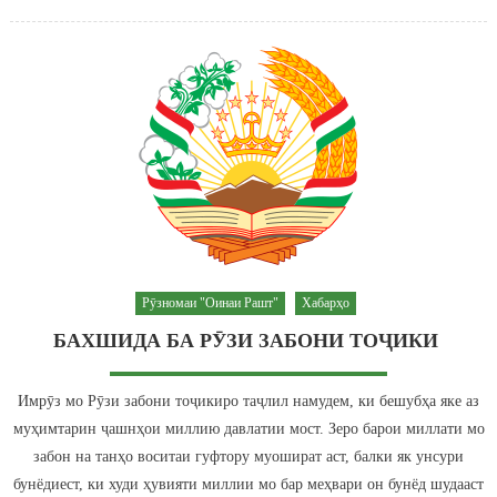
Рӯзномаи "Оинаи Рашт"
Хабарҳо
БАХШИДА БА РӮЗИ ЗАБОНИ ТОҶИКИ
Имрӯз мо Рӯзи забони тоҷикиро таҷлил намудем, ки бешубҳа яке аз
муҳимтарин ҷашнҳои миллию давлатии мост. Зеро барои миллати мо
забон на танҳо воситаи гуфтору муошират аст, балки як унсури
бунёдиест, ки худи ҳувияти миллии мо бар меҳвари он бунёд шудааст