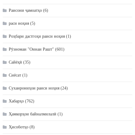
Раисони ҷамоатҳо
(6)
раси ноҳия
(5)
Роҳбари дастгоҳи раиси ноҳия
(1)
Рӯзномаи "Оинаи Рашт"
(601)
Сайёҳӣ
(35)
Сиёсат
(1)
Суханрониҳои раиси ноҳия
(24)
Хабарҳо
(762)
Ҳамкорҳои байналмилалӣ
(1)
Ҳисоботҳо
(8)