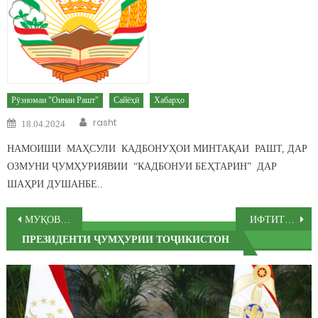
Рӯзномаи "Оинаи Рашт"
Сайёҳӣ
Хабарҳо
Author
Posted on
rasht
18.04.2024
НАМОИШИ МАҲСУЛИ КАДБОНУҲОИ МИНТАҚАИ РАШТ, ДАР
ОЗМУНИ ҶУМҲУРИЯВИИ “КАДБОНУИ БЕҲТАРИН” ДАР
ШАҲРИ ДУШАНБЕ..
Post navigation
МУҚОВИМАТ БА КОРРУПСИЯ КОРИ ДАСТАҶАМЪИСТ
ИФТИТОҲИ ИНШООТҲОИ НАВ ДАР НОҲИЯИ РАШТ
ПРЕЗИДЕНТИ ҶУМҲУРИИ ТОҶИКИСТОН