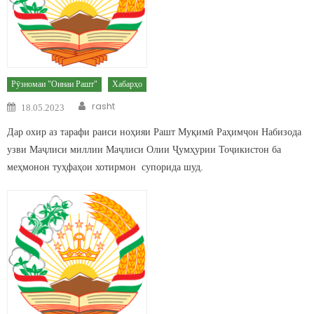
Рӯзномаи "Оинаи Рашт"
Хабарҳо
Author
Posted on
rasht
18.05.2023
Дар охир аз тарафи раиси ноҳияи Рашт Муқимӣ Раҳимҷон Набизода
узви Маҷлиси миллии Маҷлиси Олии Ҷумҳурии Тоҷикистон ба
меҳмонон туҳфаҳои хотирмон супорида шуд.