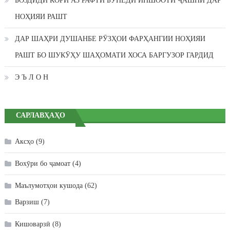
БОЗДИДИ КОРӢ АЗ РАФТИ БУНЁДИ ИНШООТИ ҶАШНӢ ДАР
НОҲИЯИ РАШТ
ДАР ШАҲРИ ДУШАНБЕ РӮЗҲОИ ФАРҲАНГИИ НОҲИЯИ
РАШТ БО ШУКӮҲУ ШАҲОМАТИ ХОСА БАРГУЗОР ГАРДИД
Э Ъ Л О Н
САРЛАВҲАҲО
Аксҳо
(9)
Вохӯри бо ҷамоат
(4)
Маълумотҳои кушода
(62)
Варзиш
(7)
Кишоварзӣ
(8)