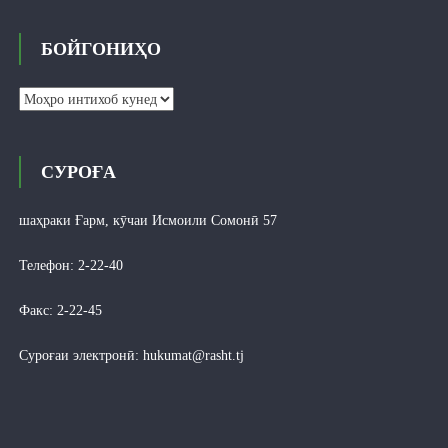
БОЙГОНИҲО
Бойгониҳо
СУРОҒА
шаҳраки Ғарм, кӯчаи Исмоили Сомонӣ 57
Телефон: 2-22-40
Факс: 2-22-45
Суроғаи электронӣ:
hukumat@rasht.tj