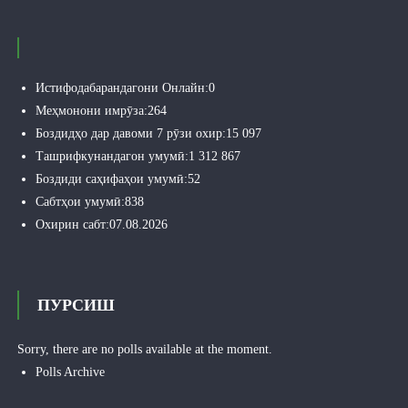
Истифодабарандагони Онлайн:
0
Меҳмонони имрӯза:
264
Боздидҳо дар давоми 7 рӯзи охир:
15 097
Ташрифкунандагон умумӣ:
1 312 867
Боздиди саҳифаҳои умумӣ:
52
Сабтҳои умумӣ:
838
Охирин сабт:
07.08.2026
ПУРСИШ
Sorry, there are no polls available at the moment.
Polls Archive