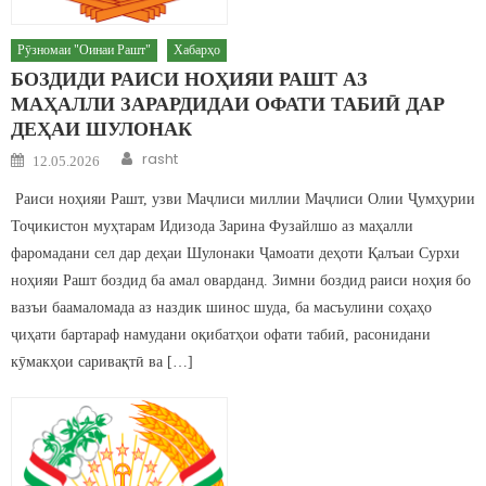
Рӯзномаи "Оинаи Рашт"
Хабарҳо
БОЗДИДИ РАИСИ НОҲИЯИ РАШТ АЗ
МАҲАЛЛИ ЗАРАРДИДАИ ОФАТИ ТАБИӢ ДАР
ДЕҲАИ ШУЛОНАК
Author
Posted on
rasht
12.05.2026
Раиси ноҳияи Рашт, узви Маҷлиси миллии Маҷлиси Олии Ҷумҳурии
Тоҷикистон муҳтарам Идизода Зарина Фузайлшо аз маҳалли
фаромадани сел дар деҳаи Шулонаки Ҷамоати деҳоти Қалъаи Сурхи
ноҳияи Рашт боздид ба амал оварданд. Зимни боздид раиси ноҳия бо
вазъи баамаломада аз наздик шинос шуда, ба масъулини соҳаҳо
ҷиҳати бартараф намудани оқибатҳои офати табиӣ, расонидани
кӯмакҳои саривақтӣ ва […]