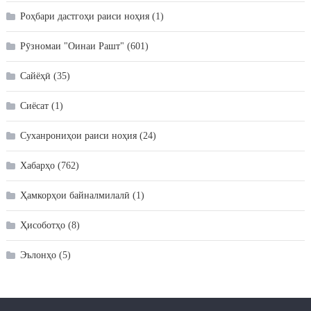
Роҳбари дастгоҳи раиси ноҳия
(1)
Рӯзномаи "Оинаи Рашт"
(601)
Сайёҳӣ
(35)
Сиёсат
(1)
Суханрониҳои раиси ноҳия
(24)
Хабарҳо
(762)
Ҳамкорҳои байналмилалӣ
(1)
Ҳисоботҳо
(8)
Эълонҳо
(5)