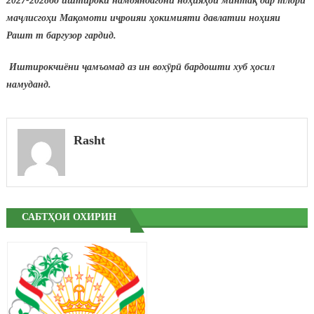
2027-2028
бо
иштироки намояндагони но
ҳ
ия
ҳ
ои
минта
қ
дар тлори
ма
ҷ
лисго
ҳ
и
Ма
қ
омоти
и
ҷ
роияи
ҳ
окимияти
давлатии
но
ҳ
ияи
Рашт
т
баргузор
гардид
.
Иштирокчиёни
ҷ
амъомад
аз
ин
вох
ӯ
р
ӣ
бардошти
хуб
ҳ
осил
намуданд.
Rasht
САБТҲОИ ОХИРИН