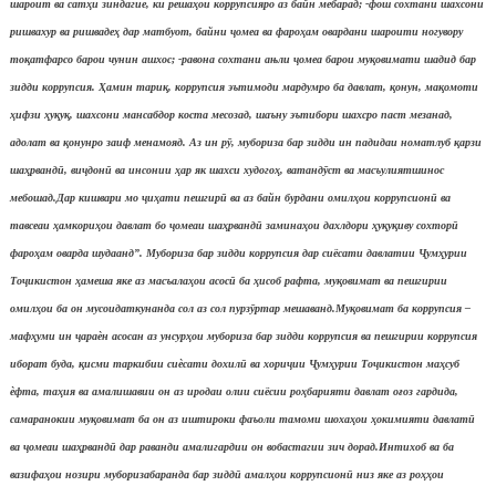
шароит ва сат
ҳ
и зиндагие, ки реша
ҳ
ои коррупсияро аз байн мебарад; -фош сохтани шахсони
ришвахур ва ришваде
ҳ
дар матбуот, байни
ҷ
омеа ва фаро
ҳ
ам овардани шароити ногувору
то
қ
атфарсо барои чунин ашхос; -равона сохтани ањли
ҷ
омеа барои му
қ
овимати шадид бар
зидди коррупсия.
Ҳ
амин тари
қ
, коррупсия эътимоди мардумро ба давлат,
қ
онун, ма
қ
омоти
ҳ
ифзи
ҳ
у
қ
у
қ
, шахсони мансабдор коста месозад, шаъну эътибори шахсро паст мезанад,
адолат ва
қ
онунро заиф менамояд. Аз ин р
ӯ
, мубориза бар зидди ин падидаи номатлуб
қ
арзи
ша
ҳ
рванд
ӣ
, ви
ҷ
дон
ӣ
ва инсонии
ҳ
ар як шахси худого
ҳ
, ватанд
ӯ
ст ва масъулиятшинос
мебошад.
Дар кишвари мо
ҷ
и
ҳ
ати пешгир
ӣ
ва аз байн бурдани омил
ҳ
ои коррупсион
ӣ
ва
тавсеаи
ҳ
амкори
ҳ
ои давлат бо
ҷ
омеаи ша
ҳ
рванд
ӣ
замина
ҳ
ои дахлдори
ҳ
у
қ
у
қ
иву сохтор
ӣ
фаро
ҳ
ам оварда шудаанд”. Мубориза бар зидди коррупсия дар сиёсати давлатии
Ҷ
ум
ҳ
урии
То
ҷ
икистон
ҳ
амеша яке аз масъала
ҳ
ои асос
ӣ
ба
ҳ
исоб рафта, му
қ
овимат ва пешгирии
омил
ҳ
ои ба он мусоидаткунанда сол аз сол пурз
ӯ
ртар мешаванд.
Му
қ
овимат ба коррупсия –
маф
ҳ
уми ин
ҷ
ара
ѐ
н асосан аз унсур
ҳ
ои мубориза бар зидди коррупсия ва пешгирии коррупсия
иборат буда,
қ
исми таркибии си
ѐ
сати дохил
ӣ
ва хори
ҷ
ии
Ҷ
ум
ҳ
урии То
ҷ
икистон ма
ҳ
суб
ѐ
фта, та
ҳ
ия ва амалишавии он аз иродаи олии сиёсии ро
ҳ
барияти давлат о
ғ
оз гардида,
самаранокии му
қ
овимат ба он аз иштироки фаъоли тамоми шоха
ҳ
ои
ҳ
окимияти давлат
ӣ
ва
ҷ
омеаи ша
ҳ
рванд
ӣ
дар раванди амалигардии он вобастагии зич дорад.
Интихоб ва ба
вазифа
ҳ
ои нозири муборизабаранда бар зидд
ӣ
амал
ҳ
ои коррупсион
ӣ
низ яке аз ро
ҳҳ
ои