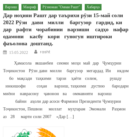
Варзиш
Маориф
Рӯзномаи "Оинаи Рашт"
Хабарҳо
Дар ноҳияи Рашт дар таърихи рӯзи 15-май соли
2022 Рӯзи дави милли баргузор гардид, ки
дар рафти чорабинии варзиши садҳо нафар
одамони касбу кори гуногун иштироки
фаъолона доштанд.
Author
Posted on
rasht
15.05.2022
Ҳамасола якшанбеи сеюми моҳи май дар Ҷумҳурии
Тоҷикистон Рӯзи дави милли баргузор мегардад. Ин икдом
бо мақсади таҳкими тарзи ҳаёти солим, рушду
инкишофи соҳаи варзиш, таҳкими дустию бародари
миёни наврасону ҷавонон ва оммавияти варзиш
байни аҳоли дар асоси Фармони Президенти Ҷумхурии
Тоҷикистон, Пешвои миллат муҳтарам Эмомали Раҳмон
аз 28 марти соли 2007 «Дар […]