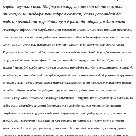
кардан мумкин аст. Мафњуми «коррупсия» дар ибтидо амали
ашхосеро, ки њадафашон вайрон сохтан, халал расонидан ба
рафъи муътадили мурофиаи судї ё раванди идоракунї ба корњои
љомеаро ифода мекард.
Мафњуми коррупсия, минбаъд харидани шахсони мансабдор,
тамаъ
ҷӯ
ии амалдорон, истифодаи имкониятњои хидматї ба манфиати
ғ
аразноки шахс
ӣ
,
ҳ
алли ин ё он масъалаву мушкилот бо ро
ҳ
и ришвади
ҳӣ
ва ришваситониро ифода намуд.
Коррупсия падидаи нав набуда, решањои он хеле
қ
адима аст.
Ҳ
анўз дар а
ҳ
ди бостон калимаи
“коррупсия” ба истило
ҳ
и “фасод”, “вайронкунанда”, “зараррасонанда” ва “фурўхтани
мансаб” маънидод карда шуда,
ҳ
амчун рафтори истифода намудани имконият
ҳ
ои мансаб ба
манфиат
ҳ
ои шахс
ӣ
фа
ҳ
мида мешуд ва афроди ба чунин амал дастзада дар
ҳ
амаи давру замон
аз
ҷ
ониби а
ҳ
ли
ҷ
омеа ма
ҳ
кум карда мешуданд.
Башарият аз ин хатар
ҳ
ову мушкили
ҳ
о ибрат
гирифта, барои расидан ба
ҳ
адаф
ҳ
ои худ ва таъмини
ҳ
а
ѐ
ти осоишта аз тамоми
имконият
ҳ
о васеъ истифода намуданро ом
ӯ
хтааст. Имрўзњо яке аз му
ҳ
имтарин масоиле, ки
садди ро
ҳ
и пешрафти тамоми давлат
ҳ
ои дун
ѐ
гардида,
ҷ
омеаи
ҷ
а
ҳ
ониро ба ташвиш
овардааст, масъалаи коррупсия мебошад. Коррупсияро имрўз
ҳ
о дар кулли со
ҳ
а
ҳ
ои
ҳ
аётан
му
ҳ
ими
ҳ
ам давлат
ҳ
ои пешрафта ва
ҳ
ам суръати инкишофашон сусту миёна вохурдан
мумкин аст.
Аз ин ли
ҳ
оз,
ҷ
омеаи
ҷ
а
ҳ
он
ӣ
кўшиш ба хар
ҷ
дода истодааст, ки ин зу
ҳ
уроти
номатлуб ва то
қ
атнофарсо аз
ҳ
а
ѐ
ти
ҷ
омеа дуртар ва сат
ҳ
и он
ҳ
арч
ӣ
бештар ко
ҳ
иш дода