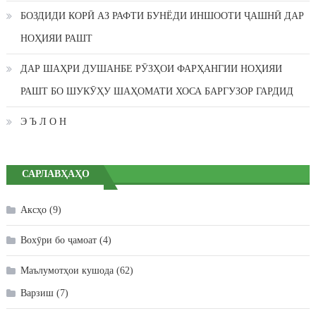
БОЗДИДИ КОРӢ АЗ РАФТИ БУНЁДИ ИНШООТИ ҶАШНӢ ДАР
НОҲИЯИ РАШТ
ДАР ШАҲРИ ДУШАНБЕ РӮЗҲОИ ФАРҲАНГИИ НОҲИЯИ
РАШТ БО ШУКӮҲУ ШАҲОМАТИ ХОСА БАРГУЗОР ГАРДИД
Э Ъ Л О Н
САРЛАВҲАҲО
Аксҳо
(9)
Вохӯри бо ҷамоат
(4)
Маълумотҳои кушода
(62)
Варзиш
(7)