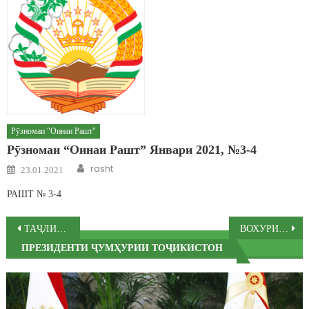
Рӯзномаи "Оинаи Рашт"
Рӯзномаи “Оинаи Рашт” Январи 2021, №3-4
Author
Posted on
rasht
23.01.2021
РАШТ № 3-4
Post navigation
ТАҶЛИЛИ РӮЗИ МИЛИТСИЯИ ТОҶИК ДАР НОҲИЯИ РАШТ.
ВОХУРИИ СУДМАН
ПРЕЗИДЕНТИ ҶУМҲУРИИ ТОҶИКИСТОН