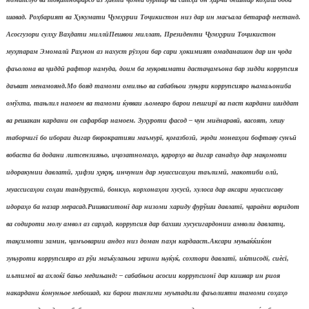
шавад.
Ро
ҳ
барият ва
Ҳ
укумати
Ҷ
ум
ҳ
урии То
ҷ
икистон низ дар ин масъала бетараф нестанд.
Асосгузори сул
ҳ
у Ва
ҳ
дати милл
ӣ
Пешвои миллат, Президенти
Ҷ
ум
ҳ
урии То
ҷ
икистон
му
ҳ
тарам Эмомал
ӣ
Ра
ҳ
мон аз нахуст р
ӯ
з
ҳ
ои бар сари
ҳ
окимият омаданашон дар ин
ҷ
ода
фаъолона ва
ҷ
идд
ӣ
рафтор намуда, доим ба му
қ
овимати даста
ҷ
амъона бар зидди коррупсия
даъват менамоянд.
Мо бояд тамоми омилњо ва сабабњои зуњури коррупсияро њамаљониба
омўхта, тањлил намоем ва тамоми ќувваи љомеаро барои пешгирї ва паст кардани шиддат
ва решакан кардани он сафарбар намоем. Зу
ҳ
уроти фасод – чун миёнарав
ӣ
, васоят, хешу
таборчигї бо ибораи дигар бюрократияи маъмурї,
қ
о
ғ
азбоз
ӣ
, э
ҷ
оди монеа
ҳ
ои бофтаву сунъ
ӣ
вобаста ба додани литсензияњо, и
ҷ
озатнома
ҳ
о,
қ
арор
ҳ
о ва дигар санад
ҳ
о дар ма
қ
омоти
идоракунии давлат
ӣ
,
ҳ
ифзи
ҳ
у
қ
у
қ
, инчунин дар муассиса
ҳ
ои таълим
ӣ
, макотиби ол
ӣ
,
муассиса
ҳ
ои со
ҳ
аи тандуруст
ӣ
, бонк
ҳ
о, корхона
ҳ
ои хусус
ӣ
, хулоса дар аксари муассисаву
идора
ҳ
о ба назар мерасад.
Ришваситонї дар низоми хариду фурўши давлатї,
ҷ
араёни воридот
ва содироти молу амвол аз сар
ҳ
ад, коррупсия дар бахши хусусигардонии амволи давлатц,
та
қ
симоти замин,
ҷ
амъоварии андоз низ доман па
ҳ
н кардааст.
Аксари муњаќќиќон
зуњуроти коррупсияро аз рўи маъќулањои зерини њуќуќ, сохтори давлатї, иќтисодї, си
ѐ
сї,
иљтимої ва ахлоќї бањо медињанд: – сабабњои асосии коррупсионї дар кишвар ин риоя
накардани ќонунњое мебошад, ки барои танзими муътадили фаъолияти тамоми со
ҳ
а
ҳ
о