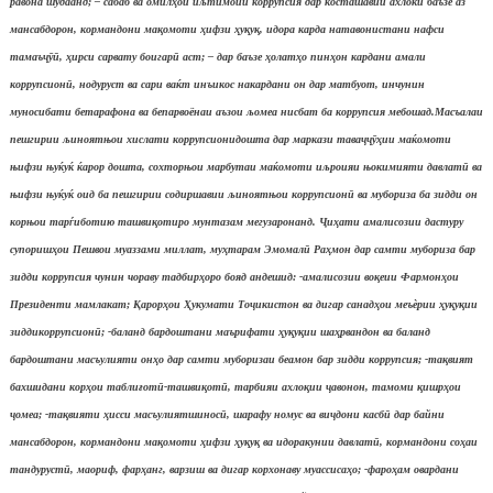
равона шудаанд; – сабаб ва омил
ҳ
ои иљтимоии коррупсия дар косташавии ахлоќи баъзе аз
мансабдорон, кормандони ма
қ
омоти
ҳ
ифзи
ҳ
у
қ
у
қ
, идора карда натавонистани нафси
тамаъ
ҷӯӣ
,
ҳ
ирси сарвату боигар
ӣ
аст; – дар баъзе
ҳ
олат
ҳ
о пин
ҳ
он кардани амали
коррупсион
ӣ
, нодуруст ва сари ваќт инъикос накардани он дар матбуот, инчунин
муносибати бетарафона ва бепарвоёнаи аъзои љомеа нисбат ба коррупсия мебошад.
Масъалаи
пешгирии љиноятњои хислати коррупсионидошта дар маркази тава
ҷҷӯҳ
ии маќомоти
њифзи њуќуќ ќарор дошта, сохторњои марбутаи маќомоти иљроияи њокимияти давлат
ӣ
ва
њифзи њуќуќ оид ба пешгирии содиршавии љиноятњои коррупсион
ӣ
ва мубориза ба зидди он
корњои тарѓиботию ташви
қ
отиро мунтазам мегузаронанд.
Ҷ
и
ҳ
ати амалисозии дастуру
супориш
ҳ
ои Пешвои муаззами миллат, му
ҳ
тарам Эмомал
ӣ
Ра
ҳ
мон дар самти мубориза бар
зидди коррупсия чунин чораву тадбир
ҳ
оро бояд андешид: -амалисозии во
қ
еии Фармон
ҳ
ои
Президенти мамлакат;
Қ
арор
ҳ
ои
Ҳ
укумати То
ҷ
икистон ва дигар санад
ҳ
ои меъ
ѐ
рии
ҳ
у
қ
у
қ
ии
зиддикоррупсион
ӣ
; -баланд бардоштани маърифати
ҳ
у
қ
у
қ
ии ша
ҳ
рвандон ва баланд
бардоштани масъулияти он
ҳ
о дар самти муборизаи беамон бар зидди коррупсия; -та
қ
вият
бахшидани кор
ҳ
ои табли
ғ
от
ӣ
-ташви
қ
от
ӣ
, тарбияи ахло
қ
ии
ҷ
авонон, тамоми
қ
ишр
ҳ
ои
ҷ
омеа; -та
қ
вияти
ҳ
исси масъулиятшинос
ӣ
, шарафу номус ва ви
ҷ
дони касб
ӣ
дар байни
мансабдорон, кормандони ма
қ
омоти
ҳ
ифзи
ҳ
у
қ
у
қ
ва идоракунии давлат
ӣ
, кормандони со
ҳ
аи
тандуруст
ӣ
, маориф, фар
ҳ
анг, варзиш ва дигар корхонаву муассиса
ҳ
о; -фаро
ҳ
ам овардани