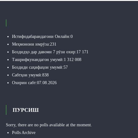
Истифодабарандагони Онлайн:
0
Меҳмонони имрӯза:
231
Боздидҳо дар давоми 7 рӯзи охир:
17 171
Ташрифкунандагон умумӣ:
1 312 008
Боздиди саҳифаҳои умумӣ:
57
Сабтҳои умумӣ:
838
Охирин сабт:
07.08.2026
ПУРСИШ
Sorry, there are no polls available at the moment.
Polls Archive