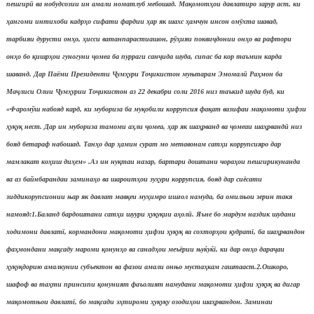
пешгир
ӣ
ва нобудсозии ин амали номатлуб мебошад. Ма
қ
омот
ҳ
ои давлатиро зарур аст, ки
ҳ
ангоми интихоби кадр
ҳ
о сифати фардии
ҳ
ар як шахс
ҳ
амчун инсон ом
ӯ
хта шавад,
тарбияи дурусти он
ҳ
о,
ҳ
исси ватанпарастиашон, р
ӯҳ
ияи покви
ҷ
донии он
ҳ
о ва рафтори
он
ҳ
о бо
қ
ишр
ҳ
ои гуногуни
ҷ
омеа ба пурраги сан
ҷ
ида шуда, сипас ба кор таъмин карда
шаванд. Дар Паёми Президенти
Ҷ
ум
ҳ
ури То
ҷ
икистон муњтарам Эмомал
ӣ
Ра
ҳ
мон ба
Ма
ҷ
лиси Олии
Ҷ
ум
ҳ
урии То
ҷ
икистон аз 22 декабри соли 2016 низ таъкид шуда буд, ки
«Фаромўш набояд кард, ки мубориза ба му
қ
обили коррупсия фа
қ
ат вазифаи ма
қ
омоти
ҳ
ифзи
ҳ
у
қ
у
қ
нест. Дар ин мубориза тамоми а
ҳ
ли
ҷ
омеа,
ҳ
ар як ша
ҳ
рванд ва
ҷ
омеаи ша
ҳ
рванд
ӣ
низ
бояд бетараф набошад. Тан
ҳ
о дар
ҳ
амин сурат мо метавонам сат
ҳ
и коррупсияро дар
мамлакат ко
ҳ
иш ди
ҳ
ем» .
Аз ин ну
қ
таи назар, бартари доштани чора
ҳ
ои пешгирикунанда
ва аз байнбарандаи замина
ҳ
о ва шароит
ҳ
ои зу
ҳ
ури коррупсия, бояд дар сиёсати
зиддикорупсионии њар як давлат мав
қ
еи му
ҳ
имро иш
ғ
ол намуда, ба омилњои зерин такя
намояд:
1.Баланд бардоштани сат
ҳ
и шуури
ҳ
у
қ
у
қ
ии а
ҳ
ол
ӣ
. Яъне бо мардум наздик шудани
ходимони давлатї, кормандони ма
қ
омоти
ҳ
ифзи
ҳ
у
қ
у
қ
ва сохтор
ҳ
ои
қ
удратї, ба ша
ҳ
рвандон
фа
ҳ
мондани ма
қ
саду мароми
қ
онун
ҳ
о ва санад
ҳ
ои меъёрии њуќуќї, ки дар он
ҳ
о дара
ҷ
аи
ҳ
у
қ
у
қ
дорию амалкунии субъектон ва фазои амали онњо муста
ҳ
кам гаштааст.
2.Ошкоро,
шафоф ва та
ҳ
ти принсипи
қ
онуният фаъолият намудани ма
қ
омоти
ҳ
ифзи
ҳ
у
қ
у
қ
ва дигар
ма
қ
омотњои давлатї, бо ма
қ
сади э
ҳ
тироми
ҳ
у
қ
у
қ
у озоди
ҳ
ои ша
ҳ
рвандон. Заминаи