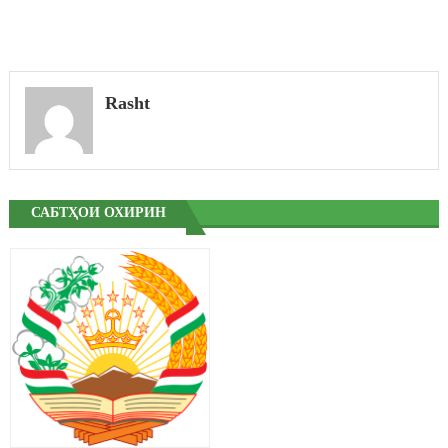
Rasht
САБТҲОИ ОХИРИН