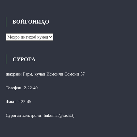
БОЙГОНИҲО
Бойгониҳо
СУРОҒА
шаҳраки Ғарм, кӯчаи Исмоили Сомонӣ 57
Телефон: 2-22-40
Факс: 2-22-45
Суроғаи электронӣ:
hukumat@rasht.tj