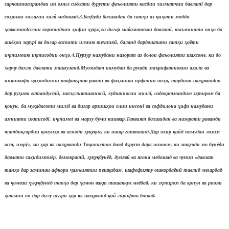
сарчашмагирандаи ин омил сиёсати дурусти фаъолияти касбии хизматчии давлатї дар
со
ҳ
ањои хољагии халќ мебошад.
3.Бе
ҳ
буди бахшидан ба сат
ҳ
и аз
ҷ
и
ҳ
ати модди
ҳ
авасмандсозии кормандони
ҳ
ифзи
ҳ
у
қ
у
қ
ва дигар маќомотњои давлатї, таъминоти он
ҳ
о бо
ашё
ҳ
ои зарурї ва дигар васоити илмию техник
ӣ
, баланд бардоштани сат
ҳ
и
ҳ
аёти
и
ҷ
тимоию и
қ
тисодии он
ҳ
о.
4.Пурзур намудани назорат аз болои фа
ъ
олияти шахсоне, ки бо
хар
ҷ
у дахли давлати маш
ғ
уланд.
Мусоидат намудан ба рушди маърифатнокии а
ҳ
оли ва
инкишофи
ҷ
а
ҳ
онбинии тафакурию равонї ва фа
ҳ
миши ирфонии он
ҳ
о, тарбияи ша
ҳ
рвандон
дар ру
ҳ
ияи ватандуст
ӣ
, масъулиятшинос
ӣ
, худшиносии миллї, садо
қ
атмандию э
ҳ
тиром ба
қ
онун, ба му
қ
адасоти миллї ва дигар арзиш
ҳ
ои олии инсонї ва софдилона
ҳ
ифз намудани
амнияти иктисодї, и
ҷ
тимої ва марзу буми кишвар.
Таквият бахшидан ва назорати раванди
татби
қ
гардии
қ
онун
ҳ
о ва асноди
ҳ
у
қ
у
қ
ие, ки нашр гаштаанд.
Дар охир
қ
айд намудан лозим
аст, имр
ӯ
з, мо
ҳ
ар як ша
ҳ
рванди То
ҷ
икистон бояд дуруст дарк намоем, ки ма
қ
сади мо бунёди
давлати са
ҳ
ибихтиёр, демократ
ӣ
,
ҳ
у
қ
у
қ
бунёд, дуняв
ӣ
ва ягона мебошад ва чунин «давлат
тан
ҳ
о дар заминаи афкори
ҷ
амъиятии пеш
қ
адам, шафофияту ошкорбаён
ӣ
тавлид мегардад
ва
ҷ
омеаи
ҳ
у
қ
у
қ
бунёд тан
ҳ
о дар
ҳ
амон ва
қ
т ташаккул меёбад, ки э
ҳ
тиром ба
қ
онун ва риояи
ҳ
атмии он дар дилу шуури
ҳ
ар як ша
ҳ
рванд
ҷ
ой гирифта бошад.