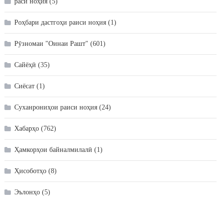
раси ноҳия
(5)
Роҳбари дастгоҳи раиси ноҳия
(1)
Рӯзномаи "Оинаи Рашт"
(601)
Сайёҳӣ
(35)
Сиёсат
(1)
Суханрониҳои раиси ноҳия
(24)
Хабарҳо
(762)
Ҳамкорҳои байналмилалӣ
(1)
Ҳисоботҳо
(8)
Эълонҳо
(5)