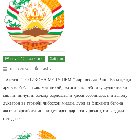
Рӯзномаи "Оинаи Рашт"
Хабарҳо
Author
Posted on
rasht
16.03.2024
Аксияи “ТОҶИКОНА МЕПӮШЕМ!” дар ноҳияи Рашт. Бо мақсади
арҷгузорӣ ба анъанаҳои миллӣ, эҳсоси ватандӯстиву худшиносии
миллӣ, инчунин баланд бардоштани ҳисси зебоипарастии занону
духтарон ва тарғиби либосҳои миллӣ, дурӣ аз фарҳанги бегона
аксияи тарғиботӣ миёни духтарон дар ноҳия роҳандозӣ гардида
истодааст.