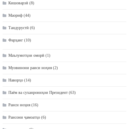
Кишоварзӣ
(8)
Маориф
(44)
Тандурустӣ
(6)
Фарҳанг
(10)
Маълумотҳои оморӣ
(1)
Муовинони раиси ноҳия
(2)
Наворҳо
(14)
Паём ва суханрониҳои Президент
(63)
Раиси ноҳия
(16)
Раисони ҷамоатҳо
(6)