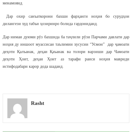
менамоянд.
Дар охир санъаткорони бахши фарҳанги ноҳия бо сурудҳои
дилангези худ табъи ҳозиринро болида гардониданд.
Дар нимаи дуюми рӯз бахшида ба таҷлили рӯзи Парчами давлати дар
ноҳия ду иншоот муассисаи таълимии хусусии “Усмон” дар ҷамоати
деҳоти Қалъанак, деҳаи Қаъанак ва толори варзиши дар Чамоати
деҳоти Ҳоит, деҳаи Ҳоит аз тарафи раиси ноҳия мавриди
истифодабари карор дода шаданд.
Rasht