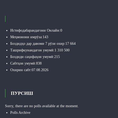
Истифодабарандагони Онлайн:
0
Меҳмонони имрӯза:
143
Боздидҳо дар давоми 7 рӯзи охир:
17 664
Ташрифкунандагон умумӣ:
1 310 500
Боздиди саҳифаҳои умумӣ:
215
Сабтҳои умумӣ:
838
Охирин сабт:
07.08.2026
ПУРСИШ
Sorry, there are no polls available at the moment.
Polls Archive