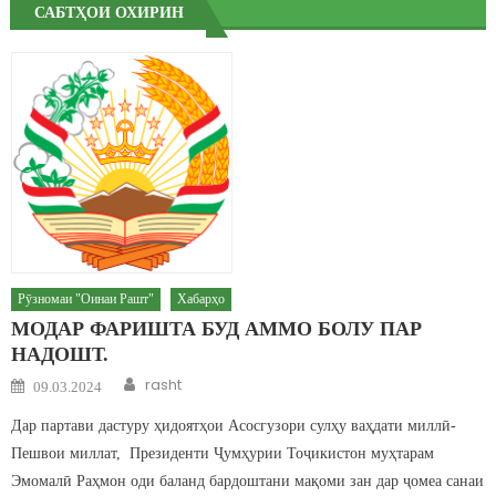
САБТҲОИ ОХИРИН
Рӯзномаи "Оинаи Рашт"
Хабарҳо
МОДАР ФАРИШТА БУД АММО БОЛУ ПАР
НАДОШТ.
Author
Posted on
rasht
09.03.2024
Дар партави дастуру ҳидоятҳои Асосгузори сулҳу ваҳдати миллӣ-
Пешвои миллат, Президенти Ҷумҳурии Тоҷикистон муҳтарам
Эмомалӣ Раҳмон оди баланд бардоштани мақоми зан дар ҷомеа санаи