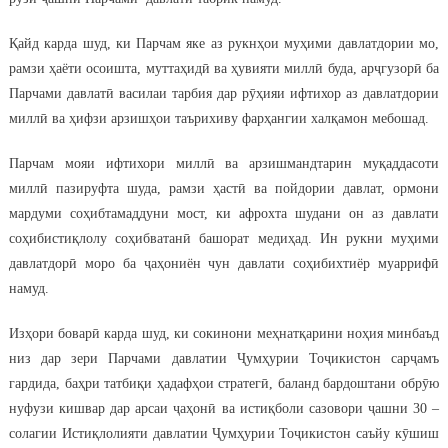
Қайд карда шуд, ки Парчам яке аз рукнҳои муҳими давлатдории мо,
рамзи ҳаёти осоишта, муттаҳидӣ ва ҳувияти миллӣ буда, арҷгузорӣ ба
Парчами давлатӣ василаи тарбия дар рӯҳияи ифтихор аз давлатдории
миллӣ ва ҳифзи арзишҳои таърихиву фарҳангии халқамон мебошад.
Парчам мояи ифтихори миллӣ ва арзишмандтарин муқаддасоти
миллӣ пазируфта шуда, рамзи ҳастӣ ва пойдории давлат, ормони
мардуми соҳибтамаддуни мост, ки афрохта шудани он аз давлати
соҳибистиқлолу соҳибватанӣ башорат медиҳад. Ин рукни муҳими
давлатдорӣ моро ба ҷаҳониён чун давлати соҳибихтиёр муаррифӣ
намуд.
Изҳори боварӣ карда шуд, ки сокинони меҳнатқарини ноҳия минбаъд
низ дар зери Парчами давлатии Ҷумҳурии Тоҷикистон сарҷамъ
гардида, баҳри татбиқи ҳадафҳои стратегӣ, баланд бардоштани обрӯю
нуфузи кишвар дар арсаи ҷаҳонӣ ва истиқболи сазовори ҷашни 30 –
солагии Истиқлолияти давлатии Ҷумҳурии Тоҷикистон саъйу кӯшиш