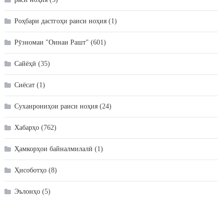
Роҳбари дастгоҳи раиси ноҳия
(1)
Рӯзномаи "Оинаи Рашт"
(601)
Сайёҳӣ
(35)
Сиёсат
(1)
Суханрониҳои раиси ноҳия
(24)
Хабарҳо
(762)
Ҳамкорҳои байналмилалӣ
(1)
Ҳисоботҳо
(8)
Эълонҳо
(5)