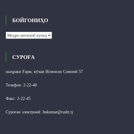
БОЙГОНИҲО
Бойгониҳо
СУРОҒА
шаҳраки Ғарм, кӯчаи Исмоили Сомонӣ 57
Телефон: 2-22-40
Факс: 2-22-45
Суроғаи электронӣ:
hukumat@rasht.tj