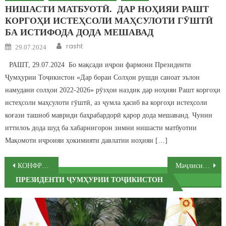
НИШАСТИ МАТБУОТӢ. ДАР НОҲИЯИ РАШТ
КОРГОҲИ ИСТЕҲСОЛИ МАҲСУЛОТИ ГӮШТӢ
БА ИСТИФОДА ДОДА МЕШАВАД
Author
Posted on
rasht
29.07.2024
РАШТ, 29.07.2024 Бо мақсади иҷрои фармони Президенти
Ҷумҳурии Тоҷикистон «Дар бораи Солҳои рушди саноат эълон
намудани солҳои 2022-2026» рӯзҳои наздик дар ноҳияи Рашт коргоҳи
истеҳсоли маҳсулоти гӯштӣ, аз ҷумла ҳасиб ва коргоҳи истеҳсоли
коғази ташноб мавриди баҳрабардорӣ қарор дода мешаванд. Чунин
иттилоъ дода шуд ба хабарнигорон зимни нишасти матбуотии
Мақомоти иҷроияи ҳокимияти давлатии ноҳияи […]
Post navigation
КОНФРОНСИ САЙЁҲӢ ОИД БА МУАРРИФИИ ИМКОНИЯТҲОИ РУШДИ САЙЁҲИ ДАР НОҲИЯИ РАШТ
Маҷлиси Ҳукумати Ҷумҳурии Тоҷикистон
ПРЕЗИДЕНТИ ҶУМҲУРИИ ТОҶИКИСТОН