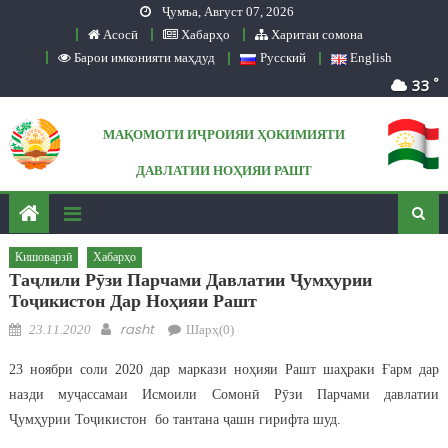
Ҷумъа, Август 07, 2026
Skip to content
Асосӣ
Хабарҳо
Харитаи сомона
Барои имконияти маҳдуд
Русский
English
°
33
МАҚОМОТИ ИҶРОИЯИ ҲОКИМИЯТИ
ДАВЛАТИИ НОҲИЯИ РАШТ
Сомонаи расмӣ
Кишоварзӣ
Хабарҳо
Таҷлили Рӯзи Парчами Давлатии Ҷумҳурии
Тоҷикистон Дар Ноҳияи Рашт
Posted on
Author
rasht
23.11.2020
Шарҳ(0)
23 ноябри соли 2020 дар маркази ноҳияи Рашт шаҳраки Ғарм дар
назди муҷассамаи Исмоили Сомонӣ Рӯзи Парчами давлатии
Ҷумҳурии Тоҷикистон бо тантана ҷашн гирифта шуд.