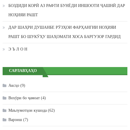
БОЗДИДИ КОРӢ АЗ РАФТИ БУНЁДИ ИНШООТИ ҶАШНӢ ДАР
НОҲИЯИ РАШТ
ДАР ШАҲРИ ДУШАНБЕ РӮЗҲОИ ФАРҲАНГИИ НОҲИЯИ
РАШТ БО ШУКӮҲУ ШАҲОМАТИ ХОСА БАРГУЗОР ГАРДИД
Э Ъ Л О Н
САРЛАВҲАҲО
Аксҳо
(9)
Вохӯри бо ҷамоат
(4)
Маълумотҳои кушода
(62)
Варзиш
(7)