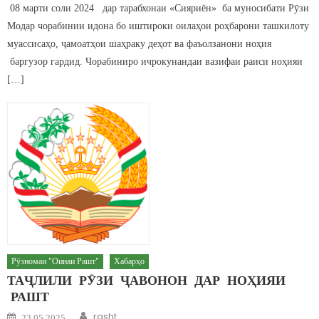
08 марти соли 2024 дар тарабхонаи «Сияриён» ба муносибати Рӯзи
Модар чорабинии идона бо иштироки оилаҳои роҳбарони ташкилоту
муассисаҳо, ҷамоатҳои шаҳраку деҳот ва фаъолзанони ноҳия
баргузор гардид. Чорабиниро ичрокунандаи вазифаи раиси ноҳияи
[…]
Рӯзномаи "Оинаи Рашт"
Хабарҳо
ТАҶЛИЛИ РӮЗИ ҶАВОНОН ДАР НОҲИЯИ
РАШТ
Author
Posted on
rasht
23.05.2025