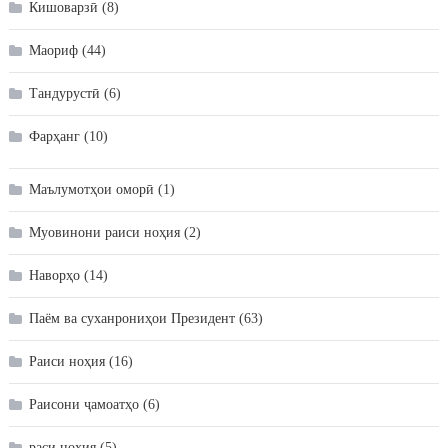
Кишоварзӣ
(8)
Маориф
(44)
Тандурустӣ
(6)
Фарҳанг
(10)
Маълумотҳои оморӣ
(1)
Муовинони раиси ноҳия
(2)
Наворҳо
(14)
Паём ва суханрониҳои Президент
(63)
Раиси ноҳия
(16)
Раисони ҷамоатҳо
(6)
раси ноҳия
(5)