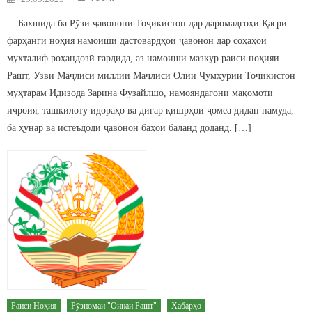
Бахшида ба Рӯзи ҷавонони Тоҷикистон дар даромадгоҳи Қасри
фарҳанги ноҳия намоиши дастовардҳои ҷавонон дар соҳаҳои
мухталиф роҳандозӣ гардида, аз намоиши мазкур раиси ноҳияи
Рашт, Узви Маҷлиси миллии Маҷлиси Олии Ҷумҳурии Тоҷикистон
муҳтарам Идизода Зарина Фузайлшо, намояндагони мақомоти
иҷроия, ташкилоту идораҳо ва дигар қишрҳои ҷомеа дидан намуда,
ба ҳунар ва истеъдоди ҷавонон баҳои баланд доданд. […]
Раиси Ноҳия
Рӯзномаи "Оинаи Рашт"
Хабарҳо