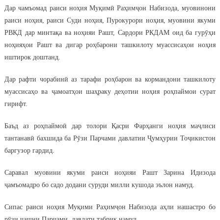
Дар чамъомад раиси ноҳия Муқимӣ Раҳимҷон Набизода, муовинони
раиси ноҳия, раиси Суди ноҳия, Пурокурори ноҳия, муовини якуми
РВКД дар минтақа ва ноҳияи Рашт, Сардори РКДАМ оид ба гурӯҳи
ноҳияҳои Рашт ва дигар роҳбарони ташкилоту муассисаҳои ноҳия
иштирок доштанд.
Дар рафти чорабинӣ аз тарафи роҳбарон ва кормандони ташкилоту
муассисаҳо ва ҷамоатҳои шаҳраку деҳотии ноҳия роҳпаймои сурат
гирифт.
Баъд аз роҳпаймоӣ дар толори Қасри Фарҳанги ноҳия маҷлиси
тантанавӣ бахшида ба Рӯзи Парчами давлатии Ҷумҳурии Тоҷикистон
баргузор гардид.
Саравал муовини якуми раиси ноҳияи Рашт Зарина Идизода
ҷамъомадро бо садо додани суруди милли кушода эълон намуд.
Сипас раиси ноҳия Муқими Раҳимҷон Набизода аҳли нашастро бо
рӯзи ҷашни Парчами давлати табрик намуд.