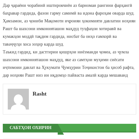
Дар ҷараёни чорабинӣ иштирокчиён аз барномаи рангини фарҳангӣ
баҳравар гардида, фазои гарму самимӣ ва идона фароҳам оварда шуд.
Ҳамзамон, аз ҷониби Мақомоти иҷроияи ҳокимияти давлатии ноҳияи
Рашт ба шахсони имконияташон маҳдуд туҳфаҳои хотиравӣ ва
кумакҳои моддӣ тақдим гардида, нисбат ба онҳо ғамхорӣ ва
таваҷҷуҳи хоса зоҳир карда шуд.
Таъкид гардид, ки дастгирии қишрҳои ниёзманди ҷомеа, аз ҷумла
шахсони имконияташон маҳдуд, яке аз самтҳои муҳими сиёсати
иҷтимоии давлат ва Ҳукумати Ҷумҳурии Тоҷикистон ба ҳисоб рафта,
дар ноҳияи Рашт низ ин иқдомҳо пайваста амалӣ карда мешаванд
Rasht
САБТҲОИ ОХИРИН