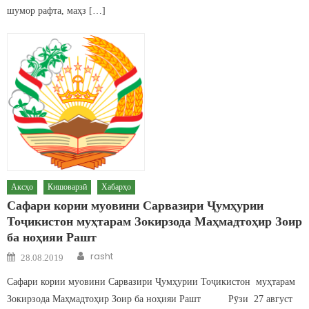
шумор рафта, маҳз […]
Аксҳо
Кишоварзӣ
Хабарҳо
Сафари кории муовини Сарвазири Ҷумҳурии
Тоҷикистон муҳтарам Зокирзода Маҳмадтоҳир Зоир
ба ноҳияи Рашт
Author
Posted on
rasht
28.08.2019
Сафари кории муовини Сарвазири Ҷумҳурии Тоҷикистон муҳтарам
Зокирзода Маҳмадтоҳир Зоир ба ноҳияи Рашт Рӯзи 27 август