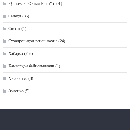
Рӯзномаи "Оинаи Рашт"
(601)
Сайёҳӣ
(35)
Сиёсат
(1)
Суханрониҳои раиси ноҳия
(24)
Хабарҳо
(762)
Ҳамкорҳои байналмилалӣ
(1)
Ҳисоботҳо
(8)
Эълонҳо
(5)