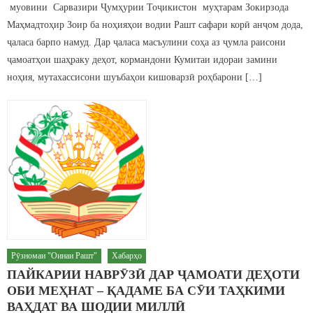
муовини Сарвазири Ҷумҳурии Тоҷикистон муҳтарам Зокирзода
Маҳмадтоҳир Зоир ба ноҳияҳои водии Рашт сафари корӣ анҷом дода,
ҷаласа барпо намуд. Дар ҷаласа масъулини соҳа аз ҷумла раисони
ҷамоатҳои шаҳраку деҳот, кормандони Кумитаи идораи замини
ноҳия, мутахассисони шуъбаҳои кишоварзӣ роҳбарони […]
Рӯзномаи "Оинаи Рашт"
Хабарҳо
ПАЙКАРИИ НАВРӮЗӢ ДАР ҶАМОАТИ ДЕҲОТИ
ОБИ МЕҲНАТ – ҚАДАМЕ БА СӮИ ТАҲКИМИ
ВАҲДАТ ВА ШОДИИ МИЛЛӢ