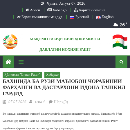
Ҷумъа, Август 07, 2026
Skip to content
Асосӣ
Хабарҳо
Харитаи сомона
Барои имконияти маҳдуд
Русский
English
°
26
МАҚОМОТИ ИҶРОИЯИ ҲОКИМИЯТИ
ДАВЛАТИИ НОҲИЯИ РАШТ
Сомонаи расмӣ
Рӯзномаи "Оинаи Рашт"
Хабарҳо
БАХШИДА БА РӮЗИ МАЪЮБОН ЧОРАБИНИИ
ФАРҲАНГӢ ВА ДАСТАРХОНИ ИДОНА ТАШКИЛ
ГАРДИД
Posted on
Author
rasht
07.07.2026
Шарҳ(0)
Бо мақсади дастгирии иҷтимоӣ ва арҷгузорӣ ба шахсони имконияташон маҳдуд, бахшида ба Рӯзи
маъюбон дар ноҳияи Рашт бо ибтикори Мақомоти иҷроияи ҳокимияти давлатии ноҳияи Рашт
чорабинии фарҳангӣ ва дастархони идона баргузор гардид.