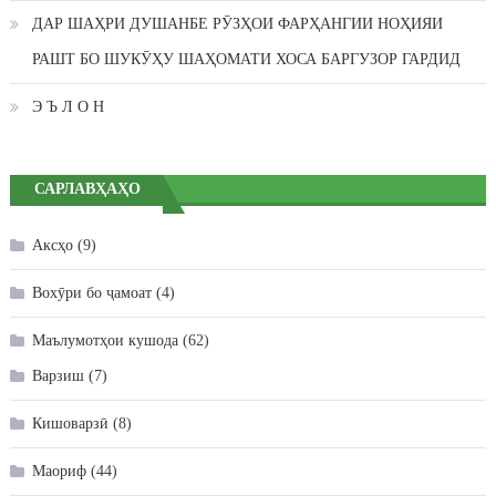
ДАР ШАҲРИ ДУШАНБЕ РӮЗҲОИ ФАРҲАНГИИ НОҲИЯИ
РАШТ БО ШУКӮҲУ ШАҲОМАТИ ХОСА БАРГУЗОР ГАРДИД
Э Ъ Л О Н
САРЛАВҲАҲО
Аксҳо
(9)
Вохӯри бо ҷамоат
(4)
Маълумотҳои кушода
(62)
Варзиш
(7)
Кишоварзӣ
(8)
Маориф
(44)