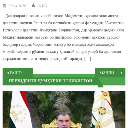
Author
Posted on
rasht
06.04.2026
Дар доираи нақшаи чорабиниҳои Мақомоти иҷроияи ҳокимияти
давлатии ноҳияи Рашт ва ба истиқболи ҷашни фархундаи 35-солагии
Истиқлоли давлатии Ҷумҳурии Тоҷикистон, дар Ҷамоати деҳоти Оби
Меҳнат пайкарии наврӯзӣ бо иштироки сокинони деҳаҳои дурдаст
баргузор гардид. Чорабинии мазкур бо мақсади эҳёи анъанаҳои
миллӣ, таҳкими рӯҳияи ваҳдату ҳамдилӣ ва арҷгузорӣ ба арзишҳои
фарҳангии миллати тоҷик роҳандозӣ гардида, […]
Post navigation
РАШТ: ДУ ИНШООТИ НАВ ДАР ОСТОНАИ ҶАШНИ ИСТИҚЛОЛ БА ИСТИФОДА ДОДА ШУД
МАҶЛИСИ ҶАМЪБАСТИИ НИМСОЛАИ АВВАЛИ СОЛИ 2026 ДАР НОҲИЯИ РАШТ БАРГУЗОР ГАРДИД
ПРЕЗИДЕНТИ ҶУМҲУРИИ ТОҶИКИСТОН