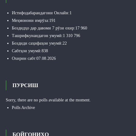
Истифодабарандагони Онлайн:
1
Меҳмонони имрӯза:
191
Боздидҳо дар давоми 7 рӯзи охир:
17 960
Ташрифкунандагон умумӣ:
1 310 796
Боздиди саҳифаҳои умумӣ:
22
Сабтҳои умумӣ:
838
Охирин сабт:
07.08.2026
ПУРСИШ
Sorry, there are no polls available at the moment.
Polls Archive
БОЙГОНИҲО