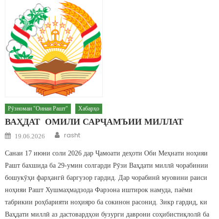
Рӯзномаи "Оинаи Рашт"
Хабарҳо
ВАҲДАТ ОМИЛИ САРҶАМЪИИ МИЛЛАТ
Author
Posted on
rasht
19.06.2026
Санаи 17 июни соли 2026 дар Ҷамоати деҳоти Оби Меҳнати ноҳияи
Рашт бахшида ба 29-умин солгарди Рӯзи Ваҳдати миллӣ чорабинии
бошукӯҳи фарҳангӣ баргузор гардид. Дар чорабинӣ муовини раиси
ноҳияи Рашт Хушмаҳмадзода Фарзона иштирок намуда, паёми
табрикии роҳбарияти ноҳияро ба сокинон расонид. Зикр гардид, ки
Ваҳдати миллӣ аз дастовардҳои бузурги даврони соҳибистиқлолӣ ба