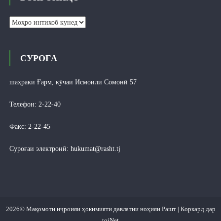
Бойгониҳо
СУРОҒА
шаҳраки Ғарм, кӯчаи Исмоили Сомонӣ 57
Телефон: 2-22-40
Факс: 2-22-45
Суроғаи электронӣ:
hukumat@rasht.tj
2026© Мақомоти иҷроияи ҳокимияти давлатии ноҳияи Рашт | Коркард дар
tojNet