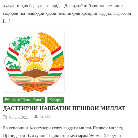
ҳудуди ноҳия баргузор гардид. Дар ҷараёни барнома намоиши
сафороӣ ва машқҳои ҳарбӣ пешниҳоди ҳозирин гардид. Сарбозон
[…]
Рӯзномаи "Оинаи Рашт"
Хабарҳо
ДАСТГИРИИ НАВБАТИИ ПЕШВОИ МИЛЛАТ
Author
Posted on
rasht
06.05.2025
Бо супориши Асосгузори сулҳу ваҳдати миллӣ-Пешвои миллат,
Президенти Ҷумҳурии Тоҷикистон муҳтарам Эмомалӣ Раҳмон