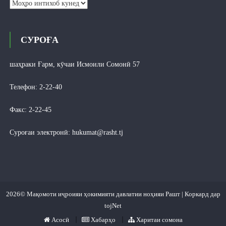
Бойгониҳо
СУРОҒА
шаҳраки Ғарм, кӯчаи Исмоили Сомонӣ 57
Телефон: 2-22-40
Факс: 2-22-45
Суроғаи электронӣ:
hukumat@rasht.tj
2026© Мақомоти иҷроияи ҳокимияти давлатии ноҳияи Рашт | Коркард дар
tojNet
Асосӣ
Хабарҳо
Харитаи сомона