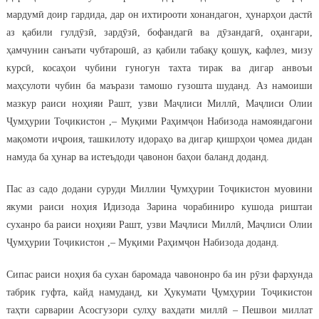
мардумӣ доир гардида, дар он ихтирооти хонандагон, ҳунарҳои дастӣ
аз қабили гулдӯзӣ, зардӯзӣ, бофандагӣ ва дӯзандагӣ, оҳангари,
ҳамчунин санъати чубтарошӣ, аз қабили табақу қошуқ, кафлез, мизу
курсӣ, косаҳои чубини гуногун тахта тирак ва дигар анвоъи
маҳсулоти чубин ба маърази тамошо гузошта шуданд. Аз намоиши
мазкур раиси ноҳияи Рашт, узви Маҷлиси Миллӣ, Маҷлиси Олии
Ҷумҳурии Тоҷикистон ,– Муқими Раҳимҷон Набизода намояндагони
мақомоти иҷроия, ташкилоту идораҳо ва дигар қишрҳои ҷомеа дидан
намуда ба ҳунар ва истеъдоди ҷавонон баҳои баланд доданд.
Пас аз садо додани суруди Миллии Ҷумҳурии Тоҷикистон муовини
якуми раиси ноҳия Идизода Зарина чорабиниро кушода риштаи
суханро ба раиси ноҳияи Рашт, узви Маҷлиси Миллӣ, Маҷлиси Олии
Ҷумҳурии Тоҷикистон ,– Муқими Раҳимҷон Набизода доданд.
Сипас раиси ноҳия ба сухан баромада чавононро ба ин рӯзи фархунда
табрик гуфта, кайд намуданд, ки Ҳукумати Ҷумҳурии Тоҷикистон
таҳти сарварии Асосгузори сулҳу вахдати миллӣ – Пешвои миллат