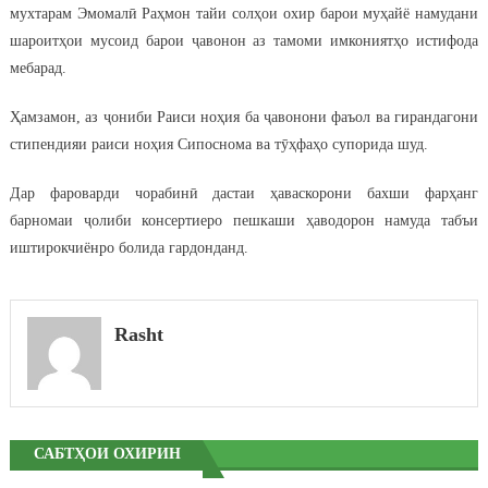
мухтарам Эмомалӣ Раҳмон тайи солҳои охир барои муҳайё намудани
шароитҳои мусоид барои ҷавонон аз тамоми имкониятҳо истифода
мебарад.
Ҳамзамон, аз ҷониби Раиси ноҳия ба ҷавонони фаъол ва гирандагони
стипендияи раиси ноҳия Сипоснома ва тӯҳфаҳо супорида шуд.
Дар фароварди чорабинӣ дастаи ҳаваскорони бахши фарҳанг
барномаи ҷолиби консертиеро пешкаши ҳаводорон намуда табъи
иштирокчиёнро болида гардонданд.
Rasht
САБТҲОИ ОХИРИН