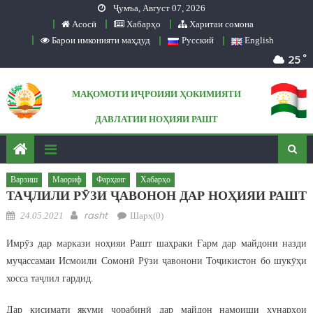
Ҷумъа, Август 07, 2026
Skip to content
Асосӣ
Хабарҳо
Харитаи сомона
Барои имконияти маҳдуд
Русский
English
°
25
МАҚОМОТИ ИҶРОИЯИ ҲОКИМИЯТИ
ДАВЛАТИИ НОҲИЯИ РАШТ
Сомонаи расмӣ
Варзиш
Маориф
Фарҳанг
Хабарҳо
ТАҶЛИЛИ РӮЗИ ҶАВОНОН ДАР НОҲИЯИ РАШТ
Posted on
Author
rasht
24.05.2021
Шарҳ(0)
Имрӯз дар маркази ноҳияи Рашт шаҳраки Ғарм дар майдони назди
муҷассамаи Исмоили Сомонӣ Рӯзи ҷавонони Тоҷикистон бо шукӯҳи
хосса таҷлил гардид.
Дар қисимати якуми чорабинӣ дар майдон намоиши ҳунарҳои