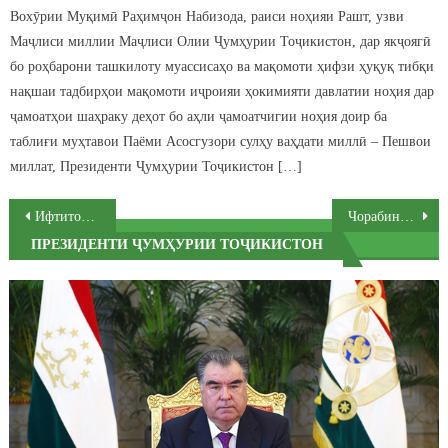
Вохӯрии Муқимӣ Раҳимҷон Набизода, раиси ноҳияи Рашт, узви
Маҷлиси миллии Маҷлиси Олии Ҷумҳурии Тоҷикистон, дар якҷоягӣ
бо роҳбарони ташкилоту муассисаҳо ва мақомоти ҳифзи ҳуқуқ тибқи
нақшаи тадбирҳои мақомоти иҷроияи ҳокимияти давлатии ноҳия дар
ҷамоатҳои шаҳраку деҳот бо аҳли ҷамоатчигии ноҳия доир ба
таблиғи муҳтавои Паёми Асосгузори сулҳу ваҳдати миллӣ – Пешвои
миллат, Президенти Ҷумҳурии Тоҷикистон […]
Post navigation
Ифтитоҳи маркази хизматрасонии нав дар ноҳияи Рашт
Чорабинии тантанавӣ бахшида ба Рӯзи кӯдакон дар ноҳияи Рашт
ПРЕЗИДЕНТИ ҶУМҲУРИИ ТОҶИКИСТОН