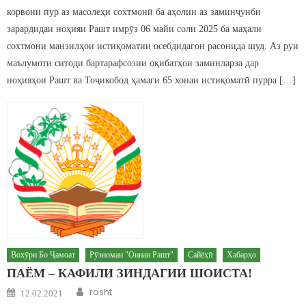
корвони пур аз масолеҳи сохтмонӣ ба аҳолии аз заминҷунби
зарардидаи ноҳияи Рашт имрӯз 06 майи соли 2025 ба маҳали
сохтмони манзилҳои истиқоматии осебдидагон расонида шуд. Аз руи
маълумоти ситоди бартарафсозии оқибатҳои заминларза дар
ноҳияҳои Рашт ва Тоҷикобод ҳамаги 65 хонаи истиқоматӣ пурра […]
Вохӯри Бо Ҷамоат
Рӯзномаи "Оинаи Рашт"
Сайёҳӣ
Хабарҳо
ПАЁМ – КАФИЛИ ЗИНДАГИИ ШОИСТА!
Author
Posted on
rasht
12.02.2021