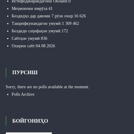
Истифодабарандагони Онлайн:
0
Меҳмонони имрӯза:
41
Боздидҳо дар давоми 7 рӯзи охир:
16 626
Ташрифкунандагон умумӣ:
1 309 462
Боздиди саҳифаҳои умумӣ:
172
Сабтҳои умумӣ:
836
Охирин сабт:
04.08.2026
ПУРСИШ
Sorry, there are no polls available at the moment.
Polls Archive
БОЙГОНИҲО