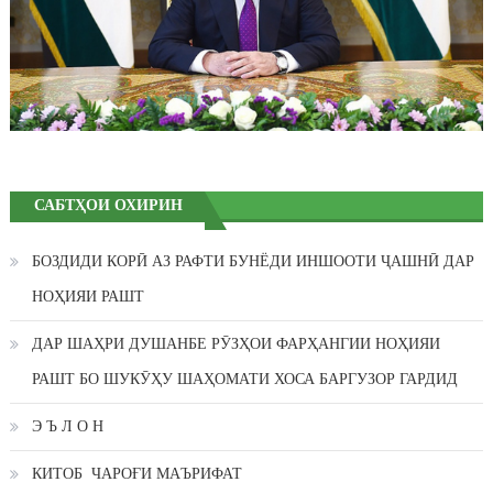
САБТҲОИ ОХИРИН
БОЗДИДИ КОРӢ АЗ РАФТИ БУНЁДИ ИНШООТИ ҶАШНӢ ДАР
НОҲИЯИ РАШТ
ДАР ШАҲРИ ДУШАНБЕ РӮЗҲОИ ФАРҲАНГИИ НОҲИЯИ
РАШТ БО ШУКӮҲУ ШАҲОМАТИ ХОСА БАРГУЗОР ГАРДИД
Э Ъ Л О Н
КИТОБ ЧАРОҒИ МАЪРИФАТ