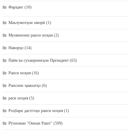
Фарҳанг
(10)
Маълумотҳои оморӣ
(1)
Муовинони раиси ноҳия
(2)
Наворҳо
(14)
Паём ва суханрониҳои Президент
(63)
Раиси ноҳия
(16)
Раисони ҷамоатҳо
(6)
раси ноҳия
(5)
Роҳбари дастгоҳи раиси ноҳия
(1)
Рӯзномаи "Оинаи Рашт"
(599)