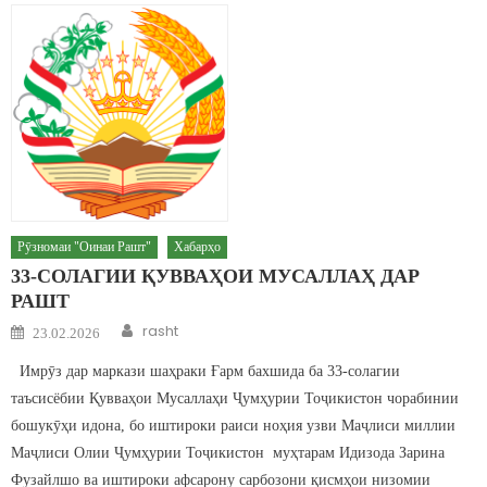
Рӯзномаи "Оинаи Рашт"
Хабарҳо
33-СОЛАГИИ ҚУВВАҲОИ МУСАЛЛАҲ ДАР
РАШТ
Author
Posted on
rasht
23.02.2026
Имрӯз дар маркази шаҳраки Ғарм бахшида ба 33-солагии
таъсисёбии Қувваҳои Мусаллаҳи Ҷумҳурии Тоҷикистон чорабинии
бошукӯҳи идона, бо иштироки раиси ноҳия узви Маҷлиси миллии
Маҷлиси Олии Ҷумҳурии Тоҷикистон муҳтарам Идизода Зарина
Фузайлшо ва иштироки афсарону сарбозони қисмҳои низомии