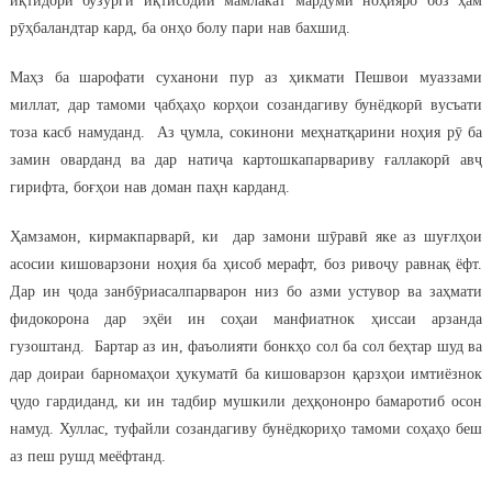
иқтидори бузурги иқтисодии мамлакат мардуми ноҳияро боз ҳам
рӯҳбаландтар кард, ба онҳо болу пари нав бахшид.
Маҳз ба шарофати суханони пур аз ҳикмати Пешвои муаззами
миллат, дар тамоми ҷабҳаҳо корҳои созандагиву бунёдкорӣ вусъати
тоза касб намуданд. Аз ҷумла, сокинони меҳнатқарини ноҳия рӯ ба
замин оварданд ва дар натиҷа картошкапарвариву ғаллакорӣ авҷ
гирифта, боғҳои нав доман паҳн карданд.
Ҳамзамон, кирмакпарварӣ, ки дар замони шӯравӣ яке аз шуғлҳои
асосии кишоварзони ноҳия ба ҳисоб мерафт, боз ривоҷу равнақ ёфт.
Дар ин ҷода занбӯриасалпарварон низ бо азми устувор ва заҳмати
фидокорона дар эҳёи ин соҳаи манфиатнок ҳиссаи арзанда
гузоштанд. Бартар аз ин, фаъолияти бонкҳо сол ба сол беҳтар шуд ва
дар доираи барномаҳои ҳукуматӣ ба кишоварзон қарзҳои имтиёзнок
ҷудо гардиданд, ки ин тадбир мушкили деҳқононро бамаротиб осон
намуд. Хуллас, туфайли созандагиву бунёдкориҳо тамоми соҳаҳо беш
аз пеш рушд меёфтанд.