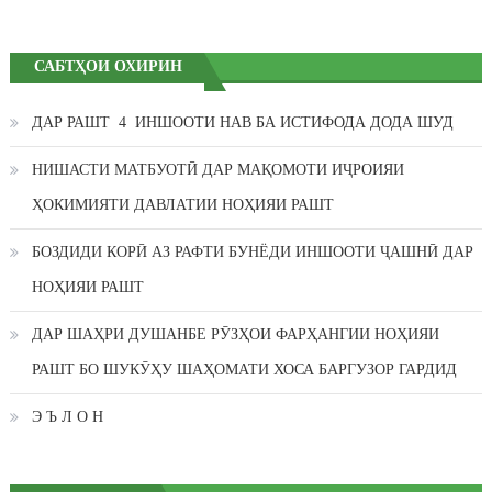
САБТҲОИ ОХИРИН
ДАР РАШТ 4 ИНШООТИ НАВ БА ИСТИФОДА ДОДА ШУД
НИШАСТИ МАТБУОТӢ ДАР МАҚОМОТИ ИҶРОИЯИ
ҲОКИМИЯТИ ДАВЛАТИИ НОҲИЯИ РАШТ
БОЗДИДИ КОРӢ АЗ РАФТИ БУНЁДИ ИНШООТИ ҶАШНӢ ДАР
НОҲИЯИ РАШТ
ДАР ШАҲРИ ДУШАНБЕ РӮЗҲОИ ФАРҲАНГИИ НОҲИЯИ
РАШТ БО ШУКӮҲУ ШАҲОМАТИ ХОСА БАРГУЗОР ГАРДИД
Э Ъ Л О Н