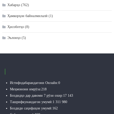
Хабарҳо
(762)
Ҳамкорҳои байналмилалӣ
(1)
Ҳисоботҳо
(8)
Эълонҳо
(5)
Истифодабарандагони Онлайн:
0
Меҳмонони имрӯза:
218
Боздидҳо дар давоми 7 рӯзи охир:
17 143
Ташрифкунандагон умумӣ:
1 311 980
Боздиди саҳифаҳои умумӣ:
162