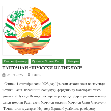
Раисони Ҷамоатҳо
Рӯзномаи "Оинаи Рашт"
Хабарҳо
ТАНТАНАИ “ШУКӮҲИ ИСТИҚЛОЛ”
Author
Posted on
rasht
01.09.2025
Саннаи 1 сентябри соли 2025 дар Ҷамоати деҳоти ҳоит ва ясманди
ноҳияи Рашт чорабинии бошукӯҳи фарҳангиву маърифатӣ таҳти
унвони «Шукӯҳи Истиқлол» баргузор гардид. Дар чорабини мазкур
раиси ноҳияи Рашт узви Маҷлиси миллии Маҷлиси Олии Ҷумҳурии
Тоҷикистон муҳтарам Идизода Зарина Фузайлшо, роҳбарону