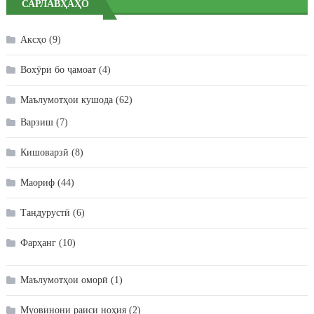
САРЛАВҲАҲО
Аксҳо
(9)
Вохӯри бо ҷамоат
(4)
Маълумотҳои кушода
(62)
Варзиш
(7)
Кишоварзӣ
(8)
Маориф
(44)
Тандурустӣ
(6)
Фарҳанг
(10)
Маълумотҳои оморӣ
(1)
Муовинони раиси ноҳия
(2)