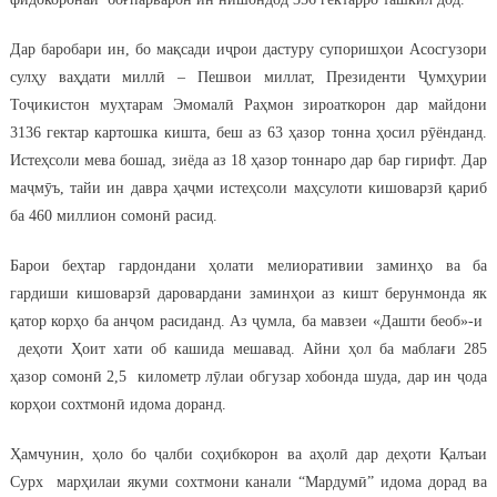
Дар баробари ин, бо мақсади иҷрои дастуру супоришҳои Асосгузори
сулҳу ваҳдати миллӣ – Пешвои миллат, Президенти Ҷумҳурии
Тоҷикистон муҳтарам Эмомалӣ Раҳмон зироаткорон дар майдони
3136 гектар картошка кишта, беш аз 63 ҳазор тонна ҳосил рӯёнданд.
Истеҳсоли мева бошад, зиёда аз 18 ҳазор тоннаро дар бар гирифт. Дар
маҷмӯъ, тайи ин давра ҳаҷми истеҳсоли маҳсулоти кишоварзӣ қариб
ба 460 миллион сомонӣ расид.
Барои беҳтар гардондани ҳолати мелиоративии заминҳо ва ба
гардиши кишоварзӣ даровардани заминҳои аз кишт берунмонда як
қатор корҳо ба анҷом расиданд. Аз ҷумла, ба мавзеи «Дашти беоб»-и
деҳоти Ҳоит хати об кашида мешавад. Айни ҳол ба маблағи 285
ҳазор сомонӣ 2,5 километр лӯлаи обгузар хобонда шуда, дар ин ҷода
корҳои сохтмонӣ идома доранд.
Ҳамчунин, ҳоло бо ҷалби соҳибкорон ва аҳолӣ дар деҳоти Қалъаи
Сурх марҳилаи якуми сохтмони канали “Мардумӣ” идома дорад ва