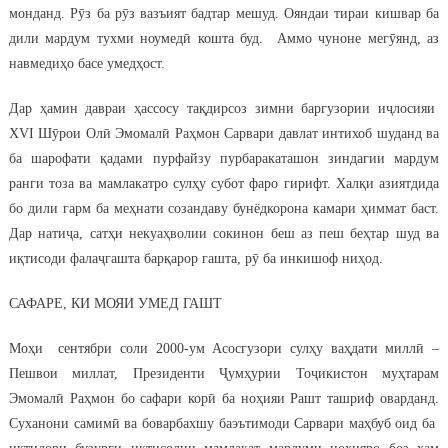
монданд. Рӯз ба рӯз вазъият бадтар мешуд. Ояндаи тираи кишвар ба
дили мардум тухми ноумедӣ кошта буд. Аммо чуноне мегӯянд, аз
навмедиҳо басе умедҳост.
Дар ҳамин давраи ҳассосу тақдирсоз зимни баргузории иҷлосияи
XVI Шӯрои Олӣ Эмомалӣ Раҳмон Сарвари давлат интихоб шуданд ва
ба шарофати қадами пурфайзу пурбаракаташон зиндагии мардум
ранги тоза ва мамлакатро сулҳу субот фаро гирифт. Халқи азиятдида
бо дили гарм ба меҳнати созандаву бунёдкорона камари ҳиммат баст.
Дар натиҷа, сатҳи некуаҳволии сокинон беш аз пеш беҳтар шуд ва
иқтисоди фалаҷгашта барқарор гашта, рӯ ба инкишоф ниҳод.
САФАРЕ, КИ МОЯИ УМЕД ГАШТ
Моҳи сентябри соли 2000-ум Асосгузори сулҳу ваҳдати миллӣ –
Пешвои миллат, Президенти Ҷумҳурии Тоҷикистон муҳтарам
Эмомалӣ Раҳмон бо сафари корӣ ба ноҳияи Рашт ташриф оварданд.
Суханони самимӣ ва боварбахшу баэътимоди Сарвари маҳбуб оид ба