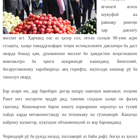
ягонагӣ асоси
шукуфоӣ ва
равнақу ривоҷи
ҳар давлату
миллат аст. Ҳарчанд пас аз ҳазор сол, оғози солҳои 90-уми асри
гузашта, халқи тамаддунофари тоҷик истиқлолияти давлатиро ба даст
оварда бошад ҳам, душманони миллат бо ҳамдастии хоҷагонашон
мамлакатро ба ҷанги шаҳрвандӣ кашиданд. Бенизомӣ,
бесарусомониву харобкориҳо авҷ гирифта, иқтисоди кишвар рӯ ба
таназзул овард.
Бар асари ин, дар баробари дигар шаҳру навоҳии мамлакат, ноҳияи
Рашт низ хисороти ҷиддӣ дид, тамоми соҳаҳои халқи он фалаҷ
гаштанд. Кишоварзон барои кишту парвариши зироатҳо на тухмӣ
пайдо карда метавонистанду на техникаву на сӯзишворӣ. Каналҳо
вайрону валангор, нуқтаҳои обтаъминкунӣ аз кор баромаданд.
Чорводорӣ рӯ ба рукуд ниҳод, пиллакорӣ аз байн рафт, боғҳо аз ҳосил