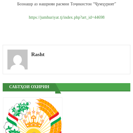
Бознашр аз нашрияи расмии Тоҷикистон “Ҷумҳурият”
https://jumhuriyat.tj/index.php?art_id=44698
Rasht
САБТҲОИ ОХИРИН