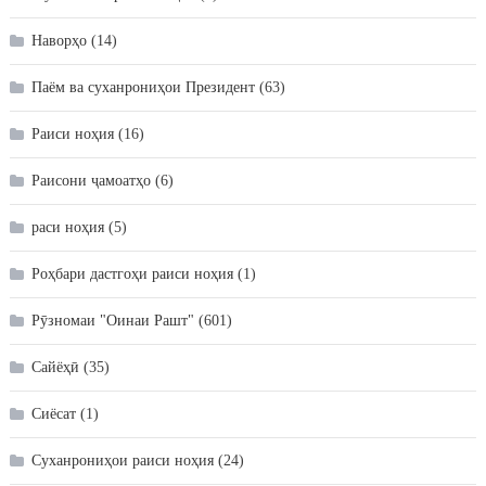
Наворҳо
(14)
Паём ва суханрониҳои Президент
(63)
Раиси ноҳия
(16)
Раисони ҷамоатҳо
(6)
раси ноҳия
(5)
Роҳбари дастгоҳи раиси ноҳия
(1)
Рӯзномаи "Оинаи Рашт"
(601)
Сайёҳӣ
(35)
Сиёсат
(1)
Суханрониҳои раиси ноҳия
(24)