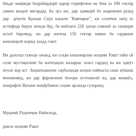
баъди мавриди баҳрабардорӣ қарор гирифтани он беш аз 100 гектар
замин шодоб мегардад. Ба ҷуз ин, дар ҳамкорӣ бо шарикони рушд
дар деҳоти Қалъаи Сурх канали “Камчароғ”, ки солиёни зиёд аз
истифода берун монда буд, ба маблағи 228 ҳазор сомонӣ аз таъмири
асосӣ баромад, ки дар натиҷа 150 гектар замин ба гардиши
кишоварзӣ ворид хоҳад гашт.
Ин далелҳо гувоҳи онанд, ки соҳаи кишоварзии ноҳияи Рашт тайи сӣ
соли мустақилият ба натиҷаҳои назаррас ноил гардид ва ин ҳанӯз
оғози кор аст. Заҳматкашони сарбаланди ноҳия пайваста саъю кӯшиш
менамоянд, ки дар фаровонии бозори истеъмолӣ ва, дар маҷмӯъ,
пешрафти Ватани маҳбубамон саҳми арзанда гузоранд.
Муқимӣ Раҳимҷон Набизода,
раиси ноҳияи Рашт