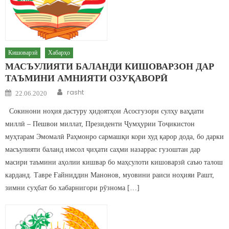
Кишоварзӣ
Хабарҳо
МАСЪУЛИЯТИ БАЛАНДИ КИШОВАРЗОН ДАР
ТАЪМИНИ АМНИЯТИ ОЗУҚАВОРӢ
Author
Posted on
rasht
22.06.2020
Сокинони ноҳия дастуру ҳидоятҳои Асосгузори сулҳу ваҳдати
миллӣ – Пешвои миллат, Президенти Ҷумҳурии Тоҷикистон
муҳтарам Эмомалӣ Раҳмонро сармашқи кори худ қарор дода, бо дарки
масъулияти баланд имсол ҷиҳати саҳми назаррас гузоштан дар
масири таъмини аҳолии кишвар бо маҳсулоти кишоварзӣ саъю талош
карданд. Тавре Ғайниддин Манонов, муовини раиси ноҳияи Рашт,
зимни суҳбат бо хабарнигори рӯзнома […]