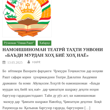
Рӯзномаи "Оинаи Рашт"
Хабарҳо
НАМОИШИНОМАИ ТЕАТРӢ ТАҲТИ УНВОНИ
«БАЪДИ МУРДАН ХОҲ БИЁ ХОҲ НАЁ»
Author
Posted on
rasht
13.05.2025
Бо ибтикори Вазорати фарҳанги Ҷумҳури Тоҷикистон дар ноҳияи
Рашт сафари кории ҳунармандони Театри Давлатии Академии
драмавии ба номи Абулқосим Лоҳутӣ бо намоишномаи «Баъди
мурдан хоҳ биёй хоҳ наё» дар ҷамоатҳои шаҳраку деҳоти ноҳия
баргузор гардидаистодаант. Тайи ду рӯз аст, ки намоишномаи
мазкур дар Ҷамоати шаҳраки Навобод, Ҷамоатҳои деҳотии Боқӣ
Раҳимзода ва Қалъанак баргузор гардида, баргузории […]