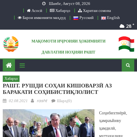
Шанбе, Август 08, 2026
Skip to content
Асосӣ
Хабарҳо
Харитаи сомона
Барои имконияти маҳдуд
Русский
English
°
28
МАҚОМОТИ ИҶРОИЯИ ҲОКИМИЯТИ
ДАВЛАТИИ НОҲИЯИ РАШТ
Сомонаи расмӣ
Хабарҳо
РАШТ. РУШДИ СОҲАИ КИШОВАРЗӢ АЗ
БАРАКАТИ СОҲИБИСТИҚЛОЛИСТ
Posted on
Author
rasht
02.08.2021
Шарҳ(0)
Соҳибихтиёрӣ,
ҳамраъйиву
ҳамдилӣ,
муттаҳидиву