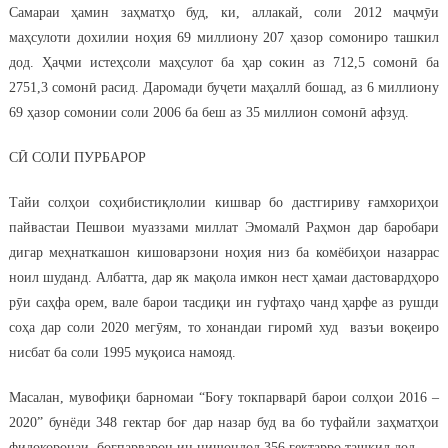
Самараи ҳамин заҳматҳо буд, ки, аллакай, соли 2012 маҷмӯи
маҳсулоти дохилии ноҳия 69 миллиону 207 ҳазор сомониро ташкил
дод. Ҳаҷми истеҳсоли маҳсулот ба ҳар сокин аз 712,5 сомонӣ ба
2751,3 сомонӣ расид. Даромади буҷети маҳаллӣ бошад, аз 6 миллиону
69 ҳазор сомонии соли 2006 ба беш аз 35 миллион сомонӣ афзуд.
СӢ СОЛИ ПУРБАРОР
Тайи солҳои соҳибистиқлолии кишвар бо дастгириву ғамхориҳои
пайвастаи Пешвои муаззами миллат Эмомалӣ Раҳмон дар баробари
дигар меҳнаткашон кишоварзони ноҳия низ ба комёбиҳои назаррас
ноил шуданд. Албатта, дар як мақола имкон нест ҳамаи дастовардҳоро
рӯи саҳфа орем, вале барои тасдиқи ин гуфтаҳо чанд ҳарфе аз рушди
соҳа дар соли 2020 мегӯям, то хонандаи гиромӣ худ вазъи воқеиро
нисбат ба соли 1995 муқоиса намояд.
Масалан, мувофиқи барномаи “Боғу токпарварӣ барои солҳои 2016 –
2020” бунёди 348 гектар боғ дар назар буд ва бо туфайли заҳматҳои
фидокоронаи боғпарварон ин нишондод 356 гектарро ташкил дод.