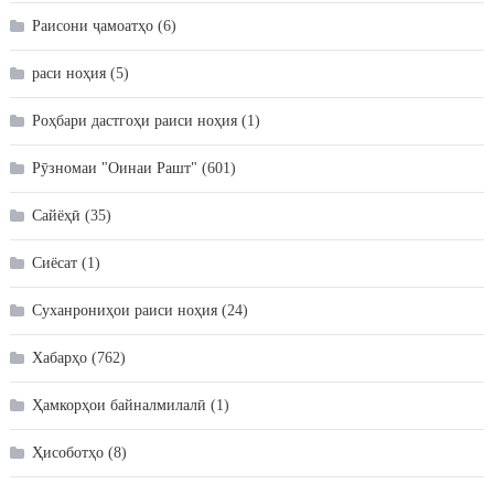
Раисони ҷамоатҳо
(6)
раси ноҳия
(5)
Роҳбари дастгоҳи раиси ноҳия
(1)
Рӯзномаи "Оинаи Рашт"
(601)
Сайёҳӣ
(35)
Сиёсат
(1)
Суханрониҳои раиси ноҳия
(24)
Хабарҳо
(762)
Ҳамкорҳои байналмилалӣ
(1)
Ҳисоботҳо
(8)