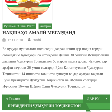
Рӯзномаи "Оинаи Рашт"
Хабарҳо
НАҚШАҲО АМАЛӢ МЕГАРДАНД
Author
Posted on
rasht
17.11.2020
Бо вуҷуди мушкилоти иқтисодии давраи навин дар ноҳия корҳои
созандагию бунёдкорӣ ба истиқболи Ҷашни 30 солагии Истиқлолияти
давлатии Ҷумҳурии Тоҷикистон бо маром идома дорад. Чуноне, дар
арафаи таҷлили 26-умин солгарди Рӯзи Конститутсияи Ҷумҳурии
Тоҷикистон 14 иншооти таъиноти гуногун ва дар арафаи таҷлили
Рӯзи Президенти Ҷумҳурии Тоҷикистон ва 28-умин солгарди
Иҷлосияи 16-уми Шӯрои Олии Ҷумҳурии Тоҷикистон […]
Post navigation
Таҷлили иди Наврӯзи байналмилали дар ноҳияи Рашт
ДАР РӮЗИ АВВАЛИ ДАЪВАТИ ҲАРБӢ ДАР НОҲИЯИ РАШТ 130 НАФАР НАВАСКАРОН БА САФИ ҚУВВАҲОИ МУСАЛЛАҲИ ҶУМҲУРИИ ТОҶИКИСТОН САФАРБАР КАРДА ШУДАНД
ПРЕЗИДЕНТИ ҶУМҲУРИИ ТОҶИКИСТОН