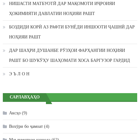
НИШАСТИ МАТБУОТӢ ДАР МАҚОМОТИ ИҶРОИЯИ
ҲОКИМИЯТИ ДАВЛАТИИ НОҲИЯИ РАШТ
БОЗДИДИ КОРӢ АЗ РАФТИ БУНЁДИ ИНШООТИ ҶАШНӢ ДАР
НОҲИЯИ РАШТ
ДАР ШАҲРИ ДУШАНБЕ РӮЗҲОИ ФАРҲАНГИИ НОҲИЯИ
РАШТ БО ШУКӮҲУ ШАҲОМАТИ ХОСА БАРГУЗОР ГАРДИД
Э Ъ Л О Н
САРЛАВҲАҲО
Аксҳо
(9)
Вохӯри бо ҷамоат
(4)
Маълумотҳои кушода
(62)