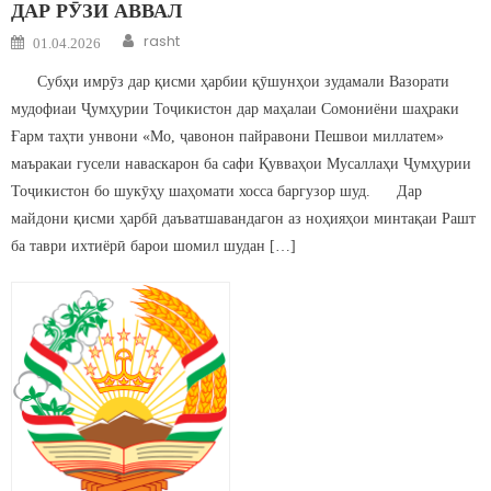
ДАР РӮЗИ АВВАЛ
Author
Posted on
rasht
01.04.2026
Субҳи имрӯз дар қисми ҳарбии қӯшунҳои зудамали Вазорати
мудофиаи Ҷумҳурии Тоҷикистон дар маҳалаи Сомониёни шаҳраки
Ғарм таҳти унвони «Мо, ҷавонон пайравони Пешвои миллатем»
маъракаи гусели наваскарон ба сафи Қувваҳои Мусаллаҳи Ҷумҳурии
Тоҷикистон бо шукӯҳу шаҳомати хосса баргузор шуд. Дар
майдони қисми ҳарбӣ даъватшавандагон аз ноҳияҳои минтақаи Рашт
ба таври ихтиёрӣ барои шомил шудан […]