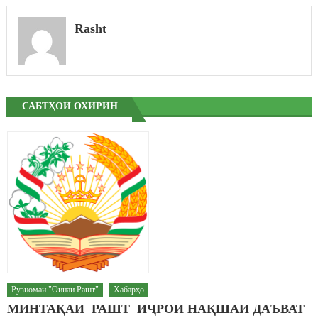
Rasht
САБТҲОИ ОХИРИН
Рӯзномаи "Оинаи Рашт"
Хабарҳо
МИНТАҚАИ РАШТ ИҶРОИ НАҚШАИ ДАЪВАТ