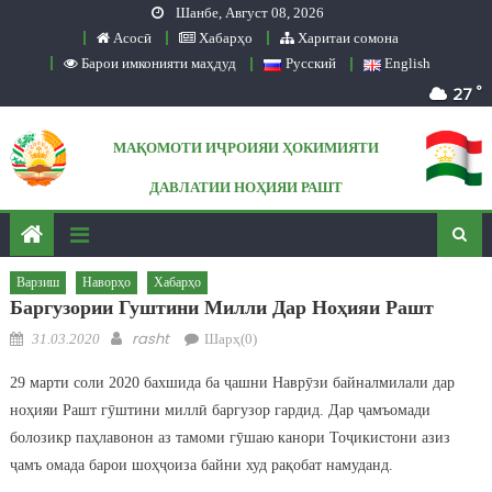
Шанбе, Август 08, 2026
Skip to content
Асосӣ
Хабарҳо
Харитаи сомона
Барои имконияти маҳдуд
Русский
English
°
27
МАҚОМОТИ ИҶРОИЯИ ҲОКИМИЯТИ
ДАВЛАТИИ НОҲИЯИ РАШТ
Сомонаи расмӣ
Варзиш
Наворҳо
Хабарҳо
Баргузории Гуштини Милли Дар Ноҳияи Рашт
Posted on
Author
rasht
31.03.2020
Шарҳ(0)
29 марти соли 2020 бахшида ба ҷашни Наврӯзи байналмилали дар
ноҳияи Рашт гӯштини миллӣ баргузор гардид. Дар ҷамъомади
болозикр паҳлавонон аз тамоми гӯшаю канори Тоҷикистони азиз
ҷамъ омада барои шоҳҷоиза байни худ рақобат намуданд.