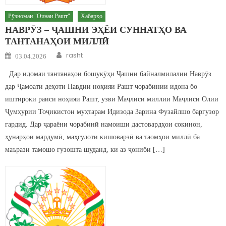
Рӯзномаи "Оинаи Рашт"
Хабарҳо
НАВРӮЗ – ҶАШНИ ЭҲЁИ СУННАТҲО ВА
ТАНТАНАҲОИ МИЛЛӢ
Author
Posted on
rasht
03.04.2026
Дар идомаи тантанаҳои бошукӯҳи Ҷашни байналмилалии Наврӯз
дар Ҷамоати деҳоти Навдии ноҳияи Рашт чорабинии идона бо
иштироки раиси ноҳияи Рашт, узви Маҷлиси миллии Маҷлиси Олии
Ҷумҳурии Тоҷикистон муҳтарам Идизода Зарина Фузайлшо баргузор
гардид. Дар ҷараёни чорабинӣ намоиши дастовардҳои сокинон,
ҳунарҳои мардумӣ, маҳсулоти кишоварзӣ ва таомҳои миллӣ ба
маърази тамошо гузошта шуданд, ки аз ҷониби […]