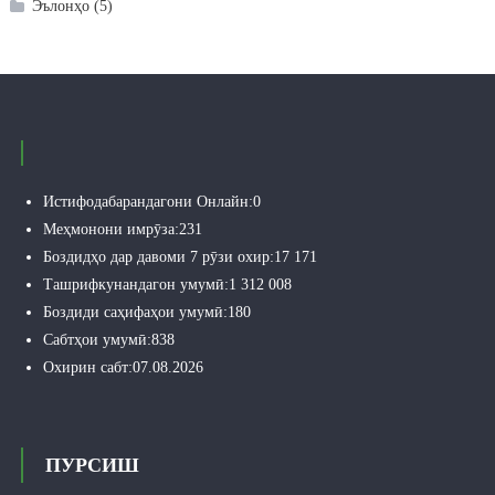
Эълонҳо
(5)
Истифодабарандагони Онлайн:
0
Меҳмонони имрӯза:
231
Боздидҳо дар давоми 7 рӯзи охир:
17 171
Ташрифкунандагон умумӣ:
1 312 008
Боздиди саҳифаҳои умумӣ:
180
Сабтҳои умумӣ:
838
Охирин сабт:
07.08.2026
ПУРСИШ