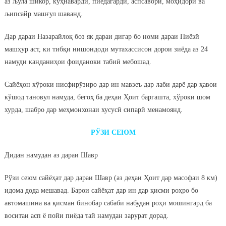
аз љула шикор, кўҳнавардӣ, пиёдагардӣ, аспсаворӣ, моҳидорӣ ва
љипсайр машғул шаванд.
Дар дараи Назарайлоқ боз як дараи дигар бо номи дараи Пиёзӣ
машҳур аст, ки тибқи нишондоди мутахассисон дорои зиёда аз 24
намуди канданиҳои фоиданоки табиӣ мебошад.
Сайёҳон хўроки нисфирўзиро дар ин мавзеъ дар лаби дарё дар ҳавои
кўшод тановул намуда, бегоҳ ба деҳаи Ҳоит баргашта, хўроки шом
хурда, шабро дар меҳмонхонаи хусусӣ сипарӣ менамоянд.
РЎЗИ СЕЮМ
Дидан намудан аз дараи Шавр
Рўзи сеюм сайёҳат дар дараи Шавр (аз деҳаи Ҳоит дар масофаи 8 км)
идома дода мешавад. Барои сайёҳат дар ин дар қисми роҳро бо
автомашина ва қисман бинобар сабаби набудан роҳи мошингард ба
воситаи асп ё пойи пиёда тай намудан зарурат дорад.