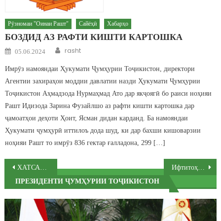
Рӯзномаи "Оинаи Рашт"
Сайёҳӣ
Хабарҳо
БОЗДИД АЗ РАФТИ КИШТИ КАРТОШКА
Author
Posted on
rasht
05.06.2024
Имрӯз намояндаи Ҳукумати Ҷумҳурии Тоҷикистон, директори
Агентии захираҳои моддии давлатии назди Ҳукумати Ҷумҳурии
Тоҷикистон Аҳмадзода Нурмаҳмад Ато дар якҷоягӣ бо раиси ноҳияи
Рашт Идизода Зарина Фузайлшо аз рафти кишти картошка дар
ҷамоатҳои деҳоти Ҳоит, Ясман дидан карданд. Ба намояндаи
Ҳукумати ҷумҳурӣ иттилоъ дода шуд, ки дар бахши кишоварзии
ноҳияи Рашт то имрӯз 836 гектар ғалладона, 299 […]
Post navigation
ХАТСАЙРИ Рашт – Кули Шамар
Ифтитоҳи бинои нави Маркази таъминоти бехатарии озуқаворӣ ва бинои маъмурии ҷамоати деҳоти Тагоба дар ноҳияи Рашт бахшида ба 28-умин солгарди Истиқлолияти давлатии Ҷумҳурии Тоҷикистон
ПРЕЗИДЕНТИ ҶУМҲУРИИ ТОҶИКИСТОН