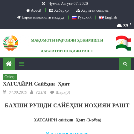
Ҷумъа, Август 07, 2026
Skip to content
Асосӣ
Хабарҳо
Харитаи сомона
Барои имконияти маҳдуд
Русский
English
°
33
МАҚОМОТИ ИҶРОИЯИ ҲОКИМИЯТИ
ДАВЛАТИИ НОҲИЯИ РАШТ
Сомонаи расмӣ
Сайёҳӣ
ХАТСАЙРИ Сайёҳии Ҳоит
Posted on
Author
rasht
04.09.2019
Шарҳ(0)
БАХШИ РУШДИ САЙЁҲИИ НОҲИЯИ РАШТ
ХАТСАЙРИ
сайёҳии
Ҳоит
(3-
рўза
)
Маълумоти
мухтасар
: