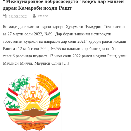
“Международное добрососедсто” воқеъ дар мавзеи
дараи Камароби ноҳяи Рашт
Author
Posted on
rasht
13.06.2022
Бо мақсади таъмини иҷрои қарори Ҳукумати Ҷумҳурии Тоҷикистон
аз 27 марти соли 2022, №89 “Дар бораи ташкили истироҳати
тобтстонаи кӯдакон ва наврасон дар соли 2021” қарори раиси ноҳияи
Рашт аз 12 май соли 2022, №255 ва нақшаи чорабиниҳои он ба
тавсиб расонида шудааст. 13 июн соли 2022 раиси ноҳияи Рашт, узви
Маҷлиси Миллӣ, Маҷлиси Олии […]