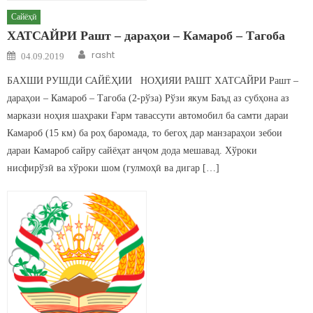
Сайёҳӣ
ХАТСАЙРИ Рашт – дараҳои – Камароб – Тагоба
Author
Posted on
rasht
04.09.2019
БАХШИ РУШДИ САЙЁҲИИ НОҲИЯИ РАШТ ХАТСАЙРИ Рашт –
дараҳои – Камароб – Тагоба (2-рўза) Рўзи якум Баъд аз субҳона аз
маркази ноҳия шаҳраки Ғарм тавассути автомобил ба самти дараи
Камароб (15 км) ба роҳ баромада, то бегоҳ дар манзараҳои зебои
дараи Камароб сайру сайёҳат анҷом дода мешавад. Хўроки
нисфирўзӣ ва хўроки шом (гулмоҳӣ ва дигар […]