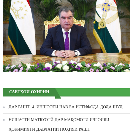
САБТҲОИ ОХИРИН
ДАР РАШТ 4 ИНШООТИ НАВ БА ИСТИФОДА ДОДА ШУД
НИШАСТИ МАТБУОТӢ ДАР МАҚОМОТИ ИҶРОИЯИ
ҲОКИМИЯТИ ДАВЛАТИИ НОҲИЯИ РАШТ