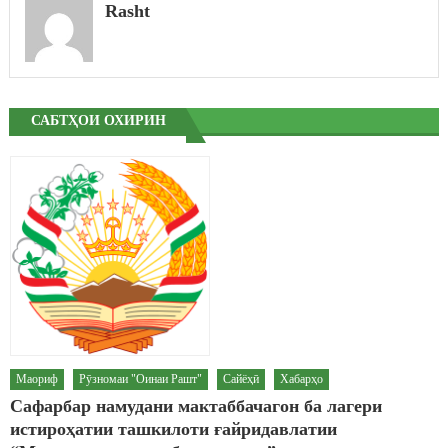
Rasht
САБТҲОИ ОХИРИН
Маориф
Рӯзномаи "Оинаи Рашт"
Сайёҳӣ
Хабарҳо
Сафарбар намудани мактаббачагон ба лагери
истироҳатии ташкилоти ғайридавлатии