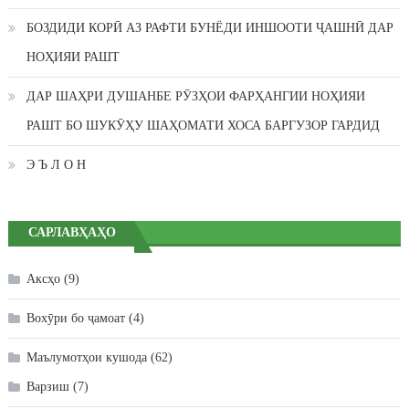
БОЗДИДИ КОРӢ АЗ РАФТИ БУНЁДИ ИНШООТИ ҶАШНӢ ДАР
НОҲИЯИ РАШТ
ДАР ШАҲРИ ДУШАНБЕ РӮЗҲОИ ФАРҲАНГИИ НОҲИЯИ
РАШТ БО ШУКӮҲУ ШАҲОМАТИ ХОСА БАРГУЗОР ГАРДИД
Э Ъ Л О Н
САРЛАВҲАҲО
Аксҳо
(9)
Вохӯри бо ҷамоат
(4)
Маълумотҳои кушода
(62)
Варзиш
(7)