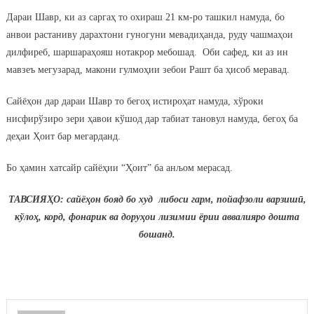
Дараи Шавр, ки аз саргаҳ то охираш 21 км-ро ташкил намуда, бо
анвои растаниву дарахтони гуногуни мевадиҳанда, руду чашмаҳои
дилфиреб, шаршараҳояш нотакрор мебошад. Оби сафед, ки аз ин
мавзеъ мегузарад, макони гулмоҳии зебои Рашт ба ҳисоб меравад.
Сайёҳон дар дараи Шавр то бегоҳ истироҳат намуда, хўроки
нисфирўзиро зери ҳавои кўшод дар табиат тановул намуда, бегоҳ ба
деҳаи Ҳоит бар мегарданд.
Бо ҳамин хатсайр сайёҳии “Ҳоит” ба анљом мерасад.
ТАВСИЯҲО:
сайёҳон бояд бо худ либоси гарм, пойафзоли варзишӣ,
кўлоҳ, корд, фонарик ва доруҳои лизимии ёрии аввалияро дошта
бошанд.