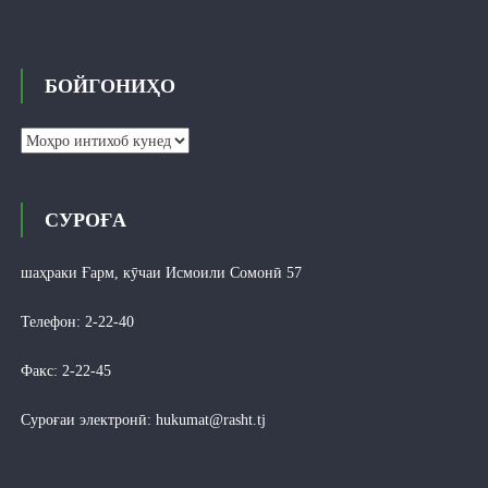
БОЙГОНИҲО
Бойгониҳо
СУРОҒА
шаҳраки Ғарм, кӯчаи Исмоили Сомонӣ 57
Телефон: 2-22-40
Факс: 2-22-45
Суроғаи электронӣ:
hukumat@rasht.tj