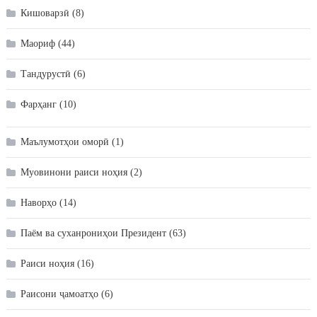
Кишоварзӣ
(8)
Маориф
(44)
Тандурустӣ
(6)
Фарҳанг
(10)
Маълумотҳои оморӣ
(1)
Муовинони раиси ноҳия
(2)
Наворҳо
(14)
Паём ва суханрониҳои Президент
(63)
Раиси ноҳия
(16)
Раисони ҷамоатҳо
(6)