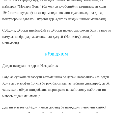
тамом нест гардида буд, аз наздик шинос мешаванд. Инчунин, аз
пайкараи “Модари Ҳоит” (ба хотири қурбониёни заминларзаи соли
1949 сохта шудааст) ва аз оромгоҳи аввалин муаллимаҳо ва дигар
поягузорони давлати Шўравӣ дар Ҳоит аз наздик шинос мешаванд.
Субҳона, хўроки нисфирўзӣ ва хўроки шомро дар деҳаи Ҳоит тановул
намуда, шабро дар меҳмонхонаи хусусӣ (Homestey) сипарӣ
менамоянд.
РЎЗИ ДУЮМ
Дидан намудан аз дараи Назарайлоқ
Баъд аз субҳона тавассути автомашина ба дараи Назарайлоқ (аз деҳаи
Ҳоит дар масофаи 10 км) ба роҳ баромада, аз табиати дилфиреб, дарё,
чашмаҳою обҳои шифобахш, шаршараҳо ва ҳайвоноту набототи ин
мавзеъ дидан менамоянд.
Дар ин мавзеъ сайёҳон имкон доранд ба намудҳои гуногуни сайёҳӣ,