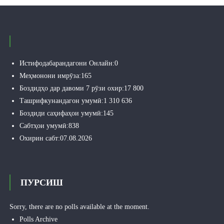
Истифодабарандагони Онлайн:
0
Меҳмонони имрӯза:
165
Боздидҳо дар давоми 7 рӯзи охир:
17 800
Ташрифкунандагон умумӣ:
1 310 636
Боздиди саҳифаҳои умумӣ:
145
Сабтҳои умумӣ:
838
Охирин сабт:
07.08.2026
ПУРСИШ
Sorry, there are no polls available at the moment.
Polls Archive