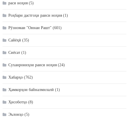
раси ноҳия
(5)
Роҳбари дастгоҳи раиси ноҳия
(1)
Рӯзномаи "Оинаи Рашт"
(601)
Сайёҳӣ
(35)
Сиёсат
(1)
Суханрониҳои раиси ноҳия
(24)
Хабарҳо
(762)
Ҳамкорҳои байналмилалӣ
(1)
Ҳисоботҳо
(8)
Эълонҳо
(5)