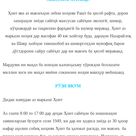
Ҳоит яке аз мавзеъҳои зебои ноҳияи Рашт ба ҳисоб рафта, дорои
захираҳои зиёди сайёҳӣ махсусан сайёҳии экологӣ, шикор,
кўҳнавардӣ ва таърихию фарҳангӣ ба шумор меравад. Ҳоит аз
маркази ноҳия дар масофаи 40 км љойгир буда, дараҳои Назарайлоқ
ва Шавр љойҳои тамошобоб ва шикоргоҳҳои мувофиқ барои
дўстдорони сайру сайёҳат дар ин мавзеъ ба ҳисоб мераванд.
Мардуми ин маҳал бо нонҳои калонҳаљму хўрокҳои боллазати
миллии хоси ин маҳал миёни сокинони ноҳия машҳур мебошанд.
РЎЗИ ЯКУМ
Дидан намудан аз маркази Ҳоит
Аз соати 8:00 то 17:00 дар деҳаи Ҳоит сайёҳон бо нишонаҳои
заминларзаи бузурги соли 1949, ки дар ин ҳодиса зиёда аз 30 ҳазор
нафар аҳолии собиқ ноҳияи Ҳоит ба ҳалокат расида, ин мавзеъ ба