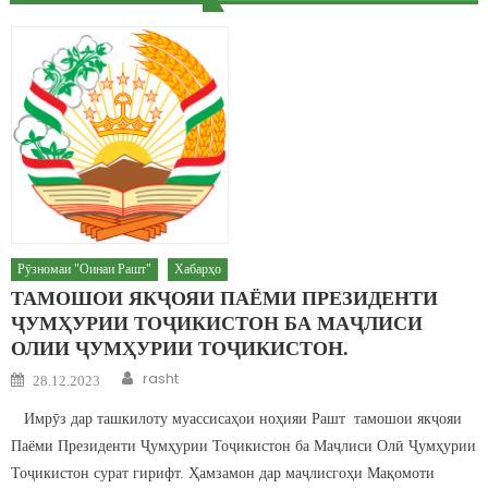
Рӯзномаи "Оинаи Рашт"
Хабарҳо
ТАМОШОИ ЯКҶОЯИ ПАЁМИ ПРЕЗИДЕНТИ
ҶУМҲУРИИ ТОҶИКИСТОН БА МАҶЛИСИ
ОЛИИ ҶУМҲУРИИ ТОҶИКИСТОН.
Author
Posted on
rasht
28.12.2023
Имрӯз дар ташкилоту муассисаҳои ноҳияи Рашт тамошои якҷояи
Паёми Президенти Ҷумҳурии Тоҷикистон ба Маҷлиси Олӣ Ҷумҳурии
Тоҷикистон сурат гирифт. Ҳамзамон дар маҷлисгоҳи Мақомоти