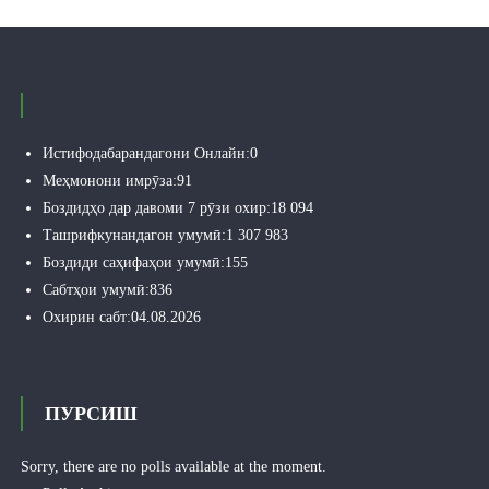
Истифодабарандагони Онлайн:
0
Меҳмонони имрӯза:
91
Боздидҳо дар давоми 7 рӯзи охир:
18 094
Ташрифкунандагон умумӣ:
1 307 983
Боздиди саҳифаҳои умумӣ:
155
Сабтҳои умумӣ:
836
Охирин сабт:
04.08.2026
ПУРСИШ
Sorry, there are no polls available at the moment.