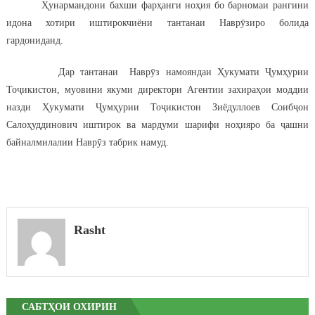
Ҳунармандони бахши фарҳанги ноҳия бо барномаи рангини
идона хотири иштирокчиёни тантанаи Наврӯзиро болида
гардониданд.
Дар тантанаи Наврӯз намояндаи Ҳукумати Ҷумҳурии
Тоҷикистон, муовини якуми директори Агентии захираҳои моддии
назди Ҳукумати Ҷумҳурии Тоҷикистон Зиёдуллоев Соибҷон
Салоҳуддинович иштирок ва мардуми шарифи ноҳияро ба ҷашни
байналмилалии Наврӯз табрик намуд.
Rasht
САБТҲОИ ОХИРИН