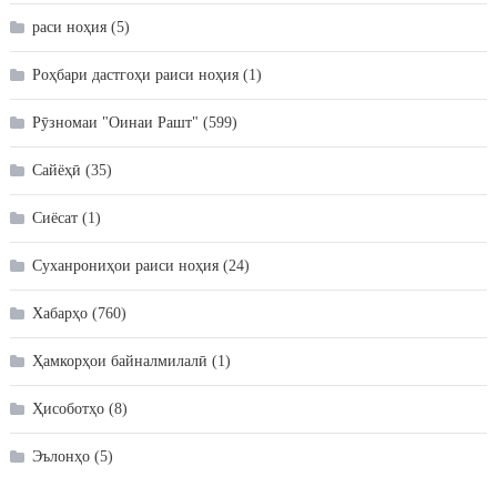
раси ноҳия
(5)
Роҳбари дастгоҳи раиси ноҳия
(1)
Рӯзномаи "Оинаи Рашт"
(599)
Сайёҳӣ
(35)
Сиёсат
(1)
Суханрониҳои раиси ноҳия
(24)
Хабарҳо
(760)
Ҳамкорҳои байналмилалӣ
(1)
Ҳисоботҳо
(8)
Эълонҳо
(5)