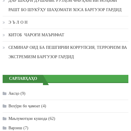
ДАР ШАҲРИ ДУШАНБЕ РӮЗҲОИ ФАРҲАНГИИ НОҲИЯИ
РАШТ БО ШУКӮҲУ ШАҲОМАТИ ХОСА БАРГУЗОР ГАРДИД
Э Ъ Л О Н
КИТОБ ЧАРОҒИ МАЪРИФАТ
СЕМИНАР ОИД БА ПЕШГИРИИ КОРРУПСИЯ, ТЕРРОРИЗМ ВА
ЭКСТРЕМИЗМ БАРГУЗОР ГАРДИД
САРЛАВҲАҲО
Аксҳо
(9)
Вохӯри бо ҷамоат
(4)
Маълумотҳои кушода
(62)
Варзиш
(7)