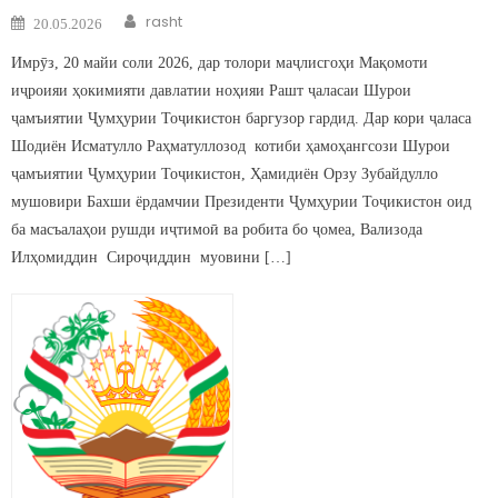
Author
Posted on
rasht
20.05.2026
Имрӯз, 20 майи соли 2026, дар толори маҷлисгоҳи Мақомоти
иҷроияи ҳокимияти давлатии ноҳияи Рашт ҷаласаи Шурои
ҷамъиятии Ҷумҳурии Тоҷикистон баргузор гардид. Дар кори ҷаласа
Шодиён Исматулло Раҳматуллозод котиби ҳамоҳангсози Шурои
ҷамъиятии Ҷумҳурии Тоҷикистон, Ҳамидиён Орзу Зубайдулло
мушовири Бахши ёрдамчии Президенти Ҷумҳурии Тоҷикистон оид
ба масъалаҳои рушди иҷтимоӣ ва робита бо ҷомеа, Вализода
Илҳомиддин Сироҷиддин муовини […]