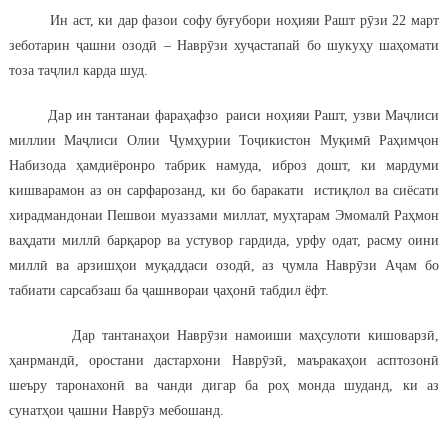
Ин аст, ки дар фазои софу буғубори ноҳияи Рашт рӯзи 22 март
зеботарин ҷашни озодӣ – Наврӯзи хуҷастапай бо шукуҳу шаҳомати
тоза таҷлил карда шуд.
Дар ин тантанаи фараҳафзо раиси ноҳияи Рашт, узви Маҷлиси
миллии Маҷлиси Олии Ҷумҳурии Тоҷикистон Муқимӣ Раҳимҷон
Набизода ҳамдиёронро табрик намуда, иброз дошт, ки мардуми
кишварамон аз он сарфарозанд, ки бо баракати истиқлол ва сиёсати
хирадмандонаи Пешвои муаззами миллат, муҳтарам Эмомалӣ Раҳмон
ваҳдати миллӣ барқарор ва устувор гардида, урфу одат, расму оини
миллӣ ва арзишҳои муқаддаси озодӣ, аз ҷумла Наврӯзи Аҷам бо
табиати сарсабзаш ба ҷашнвораи ҷаҳонӣ табдил ёфт.
Дар тантанаҳои Наврӯзи намоиши маҳсулоти кишоварзӣ,
ҳанрмандӣ, оростани дастархони Наврӯзӣ, маъракаҳои асптозонӣ
шеъру таронахонӣ ва чанди дигар ба роҳ монда шуданд, ки аз
сунатҳои ҷашни Наврӯз мебошанд.