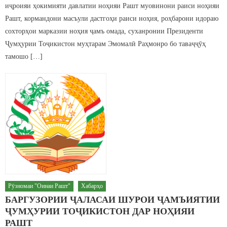
иҷроияи ҳокимияти давлатии ноҳияи Рашт муовинони раиси ноҳияи
Рашт, кормандони масъули дастгоҳи раиси ноҳия, роҳбарони идораю
сохторҳои марказии ноҳия ҷамъ омада, суханронии Президенти
Ҷумҳурии Тоҷикистон муҳтарам Эмомалӣ Раҳмонро бо таваҷҷӯҳ
тамошо […]
Рӯзномаи "Оинаи Рашт"
Хабарҳо
БАРГУЗОРИИ ҶАЛАСАИ ШУРОИ ҶАМЪИЯТИИ
ҶУМҲУРИИ ТОҶИКИСТОН ДАР НОҲИЯИ
РАШТ