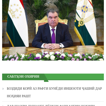
САБТҲОИ ОХИРИН
БОЗДИДИ КОРӢ АЗ РАФТИ БУНЁДИ ИНШООТИ ҶАШНӢ ДАР
НОҲИЯИ РАШТ