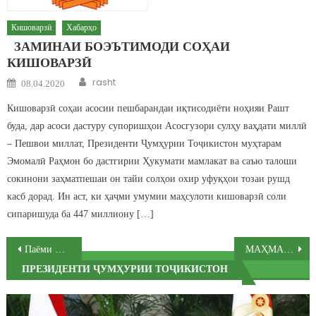
Кишоварзӣ
Хабарҳо
ЗАМИНАИ БОЭЪТИМОДИ СОҲАИ
КИШОВАРЗӢ
Author
Posted on
rasht
08.04.2020
Кишоварзӣ соҳаи асосии пешбарандаи иқтисодиёти ноҳияи Рашт
буда, дар асоси дастуру супоришҳои Асосгузори сулҳу ваҳдати миллӣ
– Пешвои миллат, Президенти Ҷумҳурии Тоҷикистон муҳтарам
Эмомалӣ Раҳмон бо дастгирии Ҳукумати мамлакат ва саъю талоши
сокинони заҳматпешаи он тайи солҳои охир уфуқҳои тозаи рушд
касб дорад. Ин аст, ки ҳаҷми умумии маҳсулоти кишоварзӣ соли
сипаришуда ба 447 миллиону […]
Post navigation
Паёми шодбошии Президенти Ҷумҳурии Тоҷикистон, Пешвои миллат муҳтарам Эмомалӣ Раҳмон ба муносибати ҷашни Наврӯз
МАҲМАДТОИР ЗОКИРЗОДА: “ПАЁМ – РАҲНАМО БА СӮИ ЗИНДАГИИ ШОИСТА”
ПРЕЗИДЕНТИ ҶУМҲУРИИ ТОҶИКИСТОН