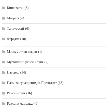
Кишоварзӣ
(8)
Маориф
(44)
Тандурустӣ
(6)
Фарҳанг
(10)
Маълумотҳои оморӣ
(1)
Муовинони раиси ноҳия
(2)
Наворҳо
(14)
Паём ва суханрониҳои Президент
(63)
Раиси ноҳия
(16)
Раисони ҷамоатҳо
(6)