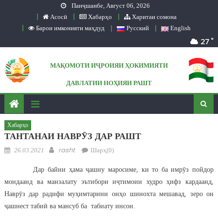
Панҷшанбе, Август 06, 2026
Skip to content
Асосӣ
Хабарҳо
Харитаи сомона
Барои имконияти маҳдуд
Русский
English
°
27
МАҚОМОТИ ИҶРОИЯИ ҲОКИМИЯТИ
ДАВЛАТИИ НОҲИЯИ РАШТ
Сомонаи расмӣ
Хабарҳо
ТАНТАНАИ НАВРӮЗ ДАР РАШТ
Posted on
Author
rasht
26.03.2021
Шарҳ(0)
Дар байни ҳама ҷашну маросиме, ки то ба имрӯз пойдор
мондаанд ва манзалату эътибори иҷтимоии худро ҳифз кардаанд,
Наврӯз дар радифи муҳимтарини онҳо шинохта мешавад, зеро он
ҷашнест табиӣ ва мансуб ба табиату инсон.